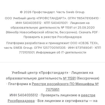
© 2026 Профстандарт. Часть Sweb Group.
ООО Учебный центр «ПРОФСТАНДАРТ». ОГРН 1165476106410 ·
ИНН 5404035512 · КПП 540401001 · Лицензия на
образовательную деятельность № 11591 от 25.09.2020
(Минобр Новосибирской области, бессрочно).
Скачать PDF
·
Проверить в реестре Рособрнадзора
Платформа разработана и принадлежит ООО «СВЭБ ТЕХ»,
часть SWEB Group. ОГРН 1257700141335 · ИНН 9731149041 · КПП
773101001.
Информация об IT-деятельности
Учебный центр «Профстандарт» · Лицензия на
образовательную деятельность
№ 11591
(бессрочная)
· Платформа в
Реестре российского ПО Минцифры №
7075951
ИНН 5404035512 · Проверить лицензию в
реестре
Рособрнадзора
· Все лицензии и сертификаты — на