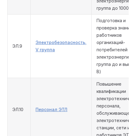
электроэнергии (
группа до 1000 В)
Подготовка и
проверка знаний
работников
Электробезопасность,
организаций-
ЭЛ.9
V группа
потребителей
электроэнергии (
группа до и выше 
В)
Повышение
квалификации
электротехничес
персонала,
ЭЛ.10
Персонал ЭТЛ
обслуживающего
электротехничес
станции, сети и
работников ЭТЛ