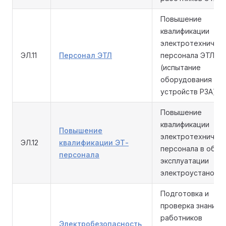
Повышение
квалификации
электротехничес
ЭЛ.11
Персонал ЭТЛ
персонала ЭТЛ
(испытание
оборудования
устройств РЗА)
Повышение
квалификации
Повышение
электротехничес
ЭЛ.12
квалификации ЭТ-
персонала в обла
персонала
эксплуатации
электроустаново
Подготовка и
проверка знаний
работников
Электробезопасность,