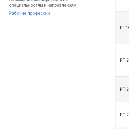
специальностям и направлениям
Рабочие профессии
РП.1
РП.2
РП.
РП.