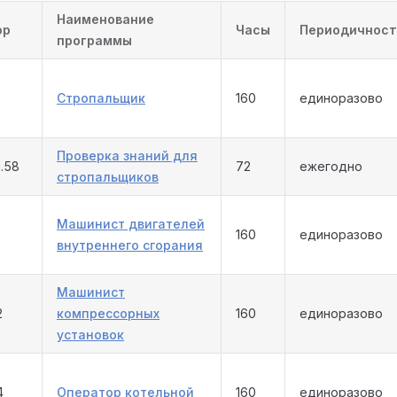
Наименование
фр
Часы
Периодичност
программы
Стропальщик
160
единоразово
Проверка знаний для
.58
72
ежегодно
стропальщиков
Машинист двигателей
160
единоразово
внутреннего сгорания
Машинист
2
компрессорных
160
единоразово
установок
4
Оператор котельной
160
единоразово