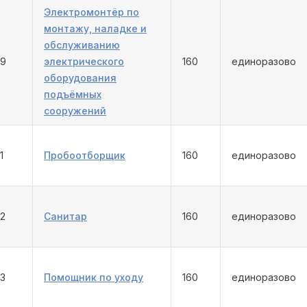
Электромонтёр по
монтажу, наладке и
обслуживанию
59
электрического
160
единоразово
оборудования
подъёмных
сооружений
1
Пробоотборщик
160
единоразово
62
Санитар
160
единоразово
63
Помощник по уходу
160
единоразово