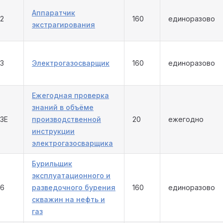
Аппаратчик
52
160
единоразово
экстрагирования
53
Электрогазосварщик
160
единоразово
Ежегодная проверка
знаний в объёме
53Е
производственной
20
ежегодно
инструкции
электрогазосварщика
Бурильщик
эксплуатационного и
56
разведочного бурения
160
единоразово
скважин на нефть и
газ