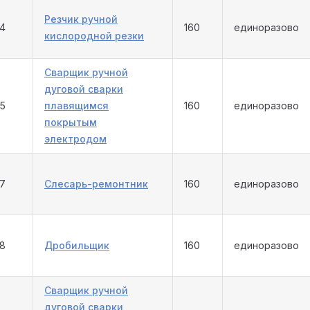
Резчик ручной
34
160
единоразово
кислородной резки
Сварщик ручной
дуговой сварки
35
плавящимся
160
единоразово
покрытым
электродом
37
Слесарь-ремонтник
160
единоразово
38
Дробильщик
160
единоразово
Сварщик ручной
дуговой сварки