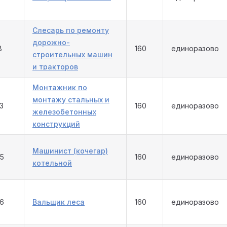
Слесарь по ремонту
дорожно-
8
160
единоразово
строительных машин
и тракторов
Монтажник по
монтажу стальных и
3
160
единоразово
железобетонных
конструкций
Машинист (кочегар)
25
160
единоразово
котельной
26
Вальщик леса
160
единоразово