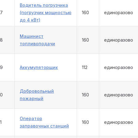
Водитель погрузчика
47
(погрузчик мощностью
160
единоразово
до 4 кВт)
Машинист
48
160
единоразово
топливоподачи
49
Аккумуляторщик
112
единоразово
Добровольный
50
160
единоразово
пожарный
Оператор
1
160
единоразово
заправочных станций