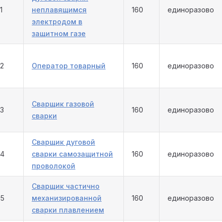
1
неплавящимся
160
единоразово
электродом в
защитном газе
42
Оператор товарный
160
единоразово
Сварщик газовой
43
160
единоразово
сварки
Сварщик дуговой
44
сварки самозащитной
160
единоразово
проволокой
Сварщик частично
45
механизированной
160
единоразово
сварки плавлением