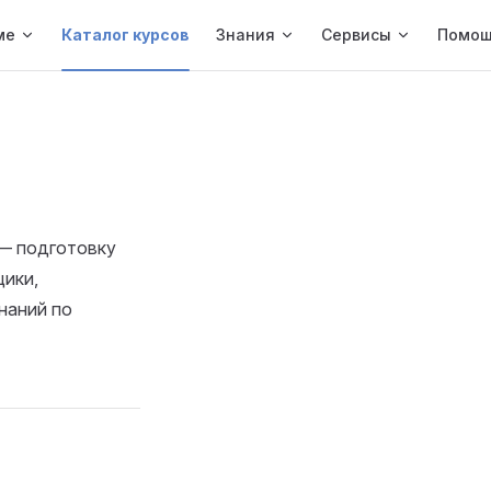
ме
Каталог курсов
Знания
Сервисы
Помощ
 — подготовку
щики,
наний по