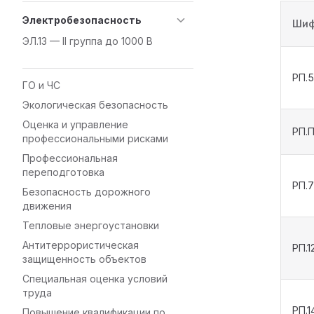
Электробезопасность
Ши
ЭЛ.13 — II группа до 1000 В
РП.5
ГО и ЧС
Экологическая безопасность
Оценка и управление
РП.П
профессиональными рисками
Профессиональная
переподготовка
РП.7
Безопасность дорожного
движения
Тепловые энергоустановки
Антитеррористическая
РП.1
защищенность объектов
Специальная оценка условий
труда
РП.1
Повышение квалификации по