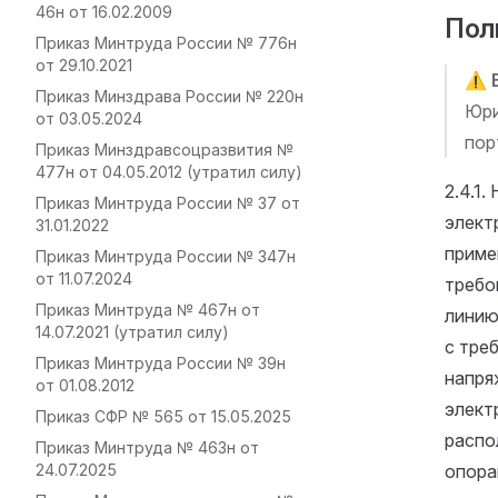
46н от 16.02.2009
Пол
Приказ Минтруда России № 776н
от 29.10.2021
⚠️
Приказ Минздрава России № 220н
Юри
от 03.05.2024
пор
Приказ Минздравсоцразвития №
477н от 04.05.2012 (утратил силу)
2.4.1
Приказ Минтруда России № 37 от
элект
31.01.2022
приме
Приказ Минтруда России № 347н
от 11.07.2024
требов
Приказ Минтруда № 467н от
линию
14.07.2021 (утратил силу)
с треб
Приказ Минтруда России № 39н
напря
от 01.08.2012
элект
Приказ СФР № 565 от 15.05.2025
распо
Приказ Минтруда № 463н от
24.07.2025
опора