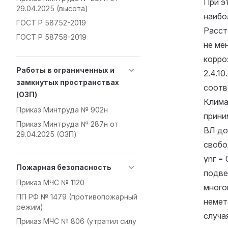
При э
29.04.2025 (высота)
наибо
ГОСТ Р 58752-2019
Расст
ГОСТ Р 58758-2019
не мен
корро
Работы в ограниченных и
2.4.1
замкнутых пространствах
соотв
(ОЗП)
Клима
Приказ Минтруда № 902н
приним
Приказ Минтруда № 287н от
ВЛ до 
29.04.2025 (ОЗП)
свобод
γnг = 
Пожарная безопасность
подвес
Приказ МЧС № 1120
много
ПП РФ № 1479 (противопожарный
немета
режим)
случа
Приказ МЧС № 806 (утратил силу