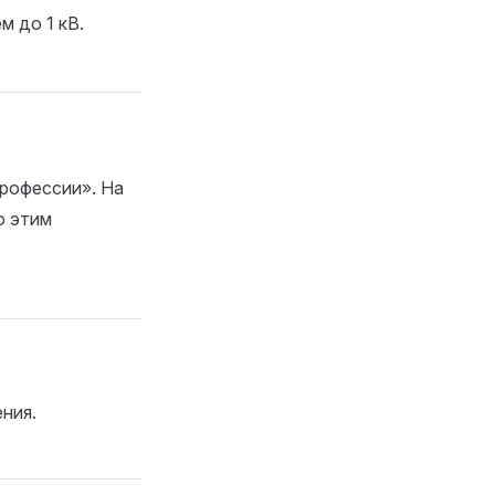
м до 1 кВ.
рофессии». На
о этим
ния.