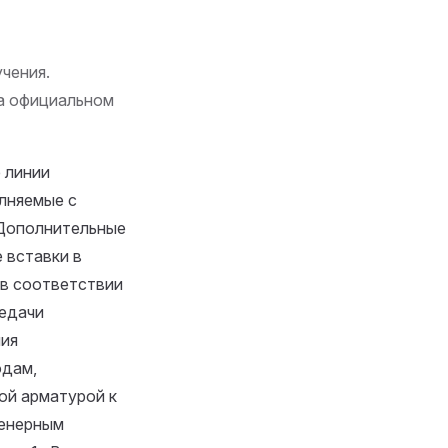
чения.
на официальном
 линии
олняемые с
 Дополнительные
е вставки в
 в соответствии
редачи
ния
одам,
ой арматурой к
женерным