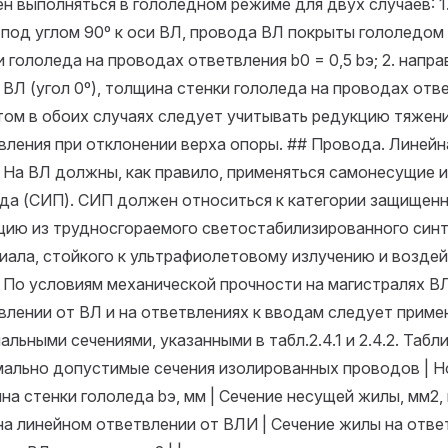
н выполняться в гололедном режиме для двух случаев: 1
 под углом 90º к оси ВЛ, провода ВЛ покрыты гололедом
и гололеда на проводах ответвления b0 = 0,5 bэ; 2. напр
 ВЛ (угол 0º), толщина стенки гололеда на проводах отве
том в обоих случаях следует учитывать редукцию тяжен
вления при отклонении верха опоры. ## Провода. Линейн
3. На ВЛ должны, как правило, применяться самонесущие
да (СИП). СИП должен относиться к категории защищенн
цию из трудносгораемого светостабилизированного син
иала, стойкого к ультрафиолетовому излучению и возде
4. По условиям механической прочности на магистралях В
влении от ВЛ и на ответвлениях к вводам следует приме
льными сечениями, указанными в табл.2.4.1 и 2.4.2. Табли
ально допустимые сечения изолированных проводов | 
на стенки гололеда bэ, мм | Сечение несущей жилы, мм2,
на линейном ответвлении от ВЛИ | Сечение жилы на отве