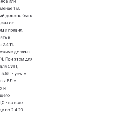
веса или
менее 1 м.
ий должно быть
щены от
рм и правил.
ять в
ия
2.4.11.
 режиме должны
74. При этом для
 для СИП,
5.55: - γnw =
ных ВЛ с
х и
ущего
,0 - во всех
ду по 2.4.20