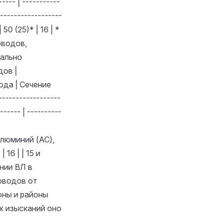
--- | -----------
-------------------
| 50 (25)* | 16 | *
оводов,
мально
дов |
ода | Сечение
----------------
------ | ----------
алюминий (АС),
16 | | 15 и
ении ВЛ в
оводов от
оны и районы
ых изысканий оно