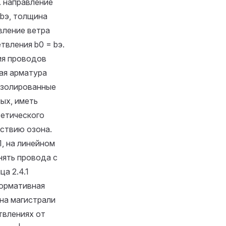
. направление
 bэ, толщина
авление ветра
твления b0 = bэ.
ия проводов
ая арматура
 изолированные
ых, иметь
тетического
йствию озона.
Л, на линейном
нять провода с
ца 2.4.1
Нормативная
 на магистрали
твлениях от