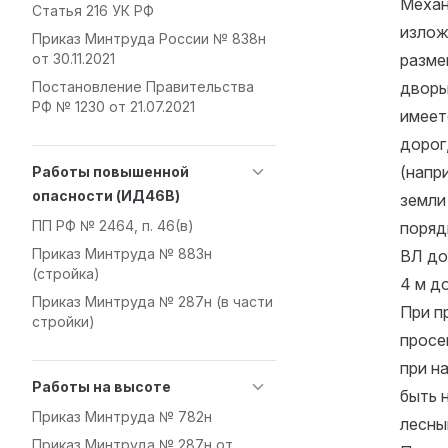
Механ
Статья 216 УК РФ
изложе
Приказ Минтруда России № 838н
от 30.11.2021
разме
Постановление Правительства
дворы
РФ № 1230 от 21.07.2021
имеет
дорог
(напр
Работы повышенной
опасности (ИД46В)
земли
ПП РФ № 2464, п. 46(в)
поряд
Приказ Минтруда № 883н
ВЛ до
(стройка)
4 м д
Приказ Минтруда № 287н (в части
При п
стройки)
просе
при н
Работы на высоте
быть 
Приказ Минтруда № 782н
лесны
Приказ Минтруда № 287н от