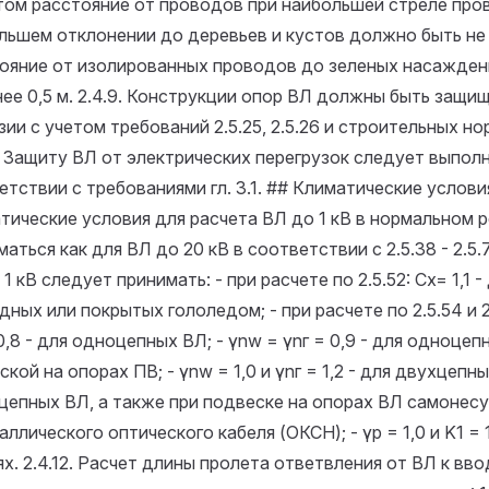
том расстояние от проводов при наибольшей стреле про
льшем отклонении до деревьев и кустов должно быть не 
ояние от изолированных проводов до зеленых насажден
ее 0,5 м.
2.4.9. Конструкции опор ВЛ должны быть защи
зии с учетом требований 2.5.25, 2.5.26 и строительных но
0. Защиту ВЛ от электрических перегрузок следует выполн
етствии с требованиями гл. 3.1. ## Климатические услов
тические условия для расчета ВЛ до 1 кВ в нормальном
аться как для ВЛ до 20 кВ в соответствии с 2.5.38 - 2.5.
1 кВ следует принимать: - при расчете по 2.5.52: Cx= 1,1 -
ных или покрытых гололедом; - при расчете по 2.5.54 и 2.
0,8 - для одноцепных ВЛ; - γnw = γnг = 0,9 - для одноцеп
кой на опорах ПВ; - γnw = 1,0 и γnг = 1,2 - для двухцепны
цепных ВЛ, а также при подвеске на опорах ВЛ самонес
ллического оптического кабеля (ОКСН); - γp = 1,0 и K1 = 1
ях.
2.4.12. Расчет длины пролета ответвления от ВЛ к вво