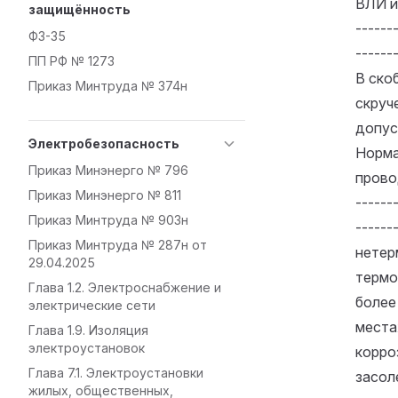
ВЛИ и 
защищённость
------
ФЗ-35
-------
ПП РФ № 1273
В ско
Приказ Минтруда № 374н
скруч
допус
Электробезопасность
Норма
Приказ Минэнерго № 796
провод
Приказ Минэнерго № 811
-------
Приказ Минтруда № 903н
------
Приказ Минтруда № 287н от
нетер
29.04.2025
термоо
Глава 1.2. Электроснабжение и
более |
электрические сети
места
Глава 1.9. Изоляция
электроустановок
корро
Глава 7.1. Электроустановки
засол
жилых, общественных,