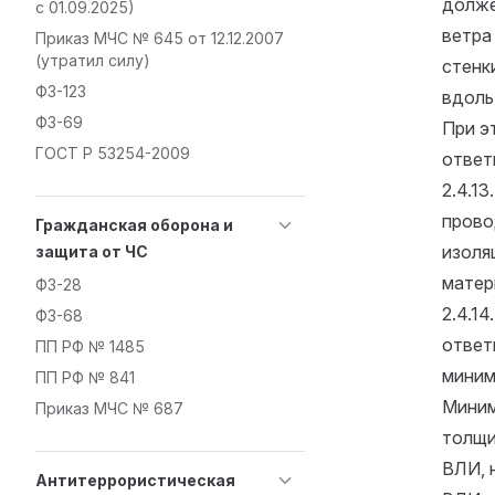
долже
с 01.09.2025)
ветра
Приказ МЧС № 645 от 12.12.2007
(утратил силу)
стенк
ФЗ-123
вдоль
ФЗ-69
При э
ГОСТ Р 53254-2009
ответ
2.4.1
прово
Гражданская оборона и
изоля
защита от ЧС
матер
ФЗ-28
2.4.1
ФЗ-68
ответ
ПП РФ № 1485
минима
ПП РФ № 841
Миним
Приказ МЧС № 687
толщи
ВЛИ, 
Антитеррористическая