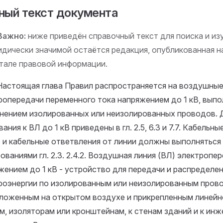
ный текст документа
Важно:
ниже приведён справочный текст для поиска и изу
дически значимой остаётся редакция, опубликованная 
тале правовой информации.
. Настоящая глава Правил распространяется на воздушные
ропередачи переменного тока напряжением до 1 кВ, вып
нением изолированных или неизолированных проводов.
ания к ВЛ до 1 кВ приведены в гл. 2.5, 6.3 и 7.7. Кабельны
 и кабельные ответвления от линии должны выполняться
ованиями гл. 2.3.
2.4.2. Воздушная линия (ВЛ) электропе
жением до 1 кВ - устройство для передачи и распределе
роэнергии по изолированным или неизолированным пров
ложенным на открытом воздухе и прикрепленным линейн
м, изоляторам или кронштейнам, к стенам зданий и к ин