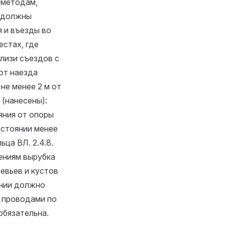
 методам,
и должны
я и въезды во
естах, где
близи съездов с
от наезда
 не менее 2 м от
 (нанесены):
яния от опоры
сстоянии менее
льца ВЛ.
2.4.8.
ениям вырубка
евьев и кустов
ении должно
и проводами по
обязательна.