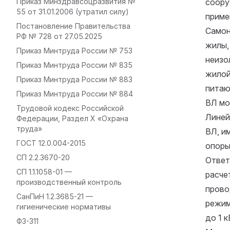
Приказ Минздравсоцразвития №
соору
55 от 31.01.2006 (утратил силу)
приме
Постановление Правительства
Самон
РФ № 728 от 27.05.2025
жилы,
Приказ Минтруда России № 753
неизо
Приказ Минтруда России № 835
жилой
Приказ Минтруда России № 883
питаю
Приказ Минтруда России № 884
ВЛ мо
Трудовой кодекс Российской
Линей
Федерации, Раздел X «Охрана
труда»
ВЛ, и
ГОСТ 12.0.004-2015
опоры
СП 2.2.3670-20
Ответ
СП 1.1.1058-01 —
расче
производственный контроль
прово
СанПиН 1.2.3685-21 —
режим
гигиенические нормативы
до 1 
ФЗ-311