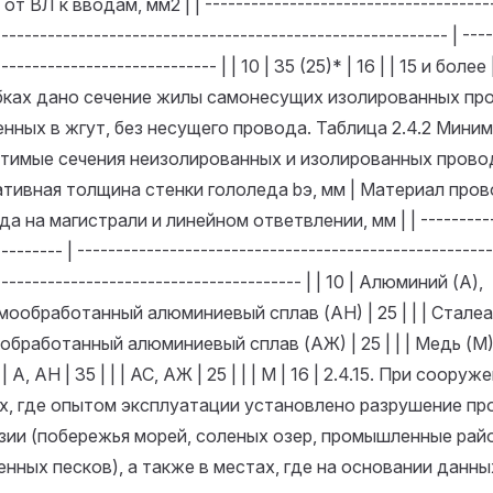
от ВЛ к вводам, мм2 | | ---------------------------------------
----------------------------------------------------------- | ---
---------------------------- | | 10 | 35 (25)* | 16 | | 15 и более 
бках дано сечение жилы самонесущих изолированных пр
енных в жгут, без несущего провода. Таблица 2.4.2 Мини
тимые сечения неизолированных и изолированных прово
тивная толщина стенки гололеда bэ, мм | Материал пров
а на магистрали и линейном ответвлении, мм | | -----------
-------- | ------------------------------------------------------
---------------------------------------- | | 10 | Алюминий (А),
мообработанный алюминиевый сплав (АН) | 25 | | | Стале
бработанный алюминиевый сплав (АЖ) | 25 | | | Медь (М) | 
 А, АН | 35 | | | АС, АЖ | 25 | | | М | 16 |
2.4.15. При сооруж
х, где опытом эксплуатации установлено разрушение пр
зии (побережья морей, соленых озер, промышленные рай
енных песков), а также в местах, где на основании данн