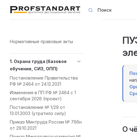
Поиск
Skip to content
ПУЭ
Sidebar Navigation
Нормативные правовые акты
эл
1. Охрана труда (базовое
обучение, СИЗ, ОПП)
По
Постановление Правительства
нап
РФ № 2464 от 24.12.2021
Ор
Изменения в ПП РФ № 2464 с 1
Ср
сентября 2026 (проект)
Постановление № 1/29 от
13.01.2003 (утратило силу)
Приказ Минтруда России № 766н
О ч
от 29.10.2021
Приказ Минздравсоцразвития №