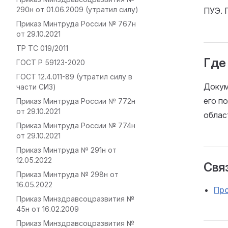
290н от 01.06.2009 (утратил силу)
ПУЭ. 
Приказ Минтруда России № 767н
от 29.10.2021
ТР ТС 019/2011
Где
ГОСТ Р 59123-2020
ГОСТ 12.4.011-89 (утратил силу в
Докум
части СИЗ)
его п
Приказ Минтруда России № 772н
от 29.10.2021
облас
Приказ Минтруда России № 774н
от 29.10.2021
Приказ Минтруда № 291н от
12.05.2022
Связ
Приказ Минтруда № 298н от
16.05.2022
Пр
Приказ Минздравсоцразвития №
45н от 16.02.2009
Приказ Минздравсоцразвития №