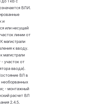
до 1 кВ с
означается ВЛИ.
лированные
к и
ся или несущей
участок линии от
К магистрали
ления к вводу.
 к магистрали
 - участок от
ятора ввода).
 Состояние ВЛ в
и необорванных
ах; - монтажный
еский расчет ВЛ
вания
2.4.5.