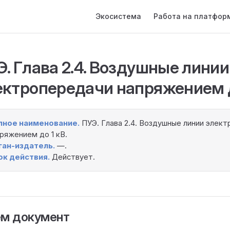
Main Navigation
Экосистема
Работа на платфор
. Глава 2.4. Воздушные линии
ектропередачи напряжением д
лное наименование.
ПУЭ. Глава 2.4. Воздушные линии элек
ряжением до 1 кВ.
ган-издатель.
—.
ок действия.
Действует.
ём документ