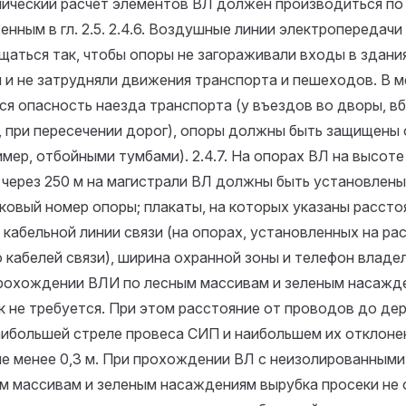
ический расчет элементов ВЛ должен производиться по
нным в гл. 2.5.
2.4.6. Воздушные линии электропередач
щаться так, чтобы опоры не загораживали входы в здани
 и не затрудняли движения транспорта и пешеходов. В м
ся опасность наезда транспорта (у въездов во дворы, в
, при пересечении дорог), опоры должны быть защищены 
имер, отбойными тумбами).
2.4.7. На опорах ВЛ на высоте
 через 250 м на магистрали ВЛ должны быть установлены
ковый номер опоры; плакаты, на которых указаны рассто
 кабельной линии связи (на опорах, установленных на ра
о кабелей связи), ширина охранной зоны и телефон владе
рохождении ВЛИ по лесным массивам и зеленым насажд
к не требуется. При этом расстояние от проводов до дер
аибольшей стреле провеса СИП и наибольшем их отклон
не менее 0,3 м. При прохождении ВЛ с неизолированным
м массивам и зеленым насаждениям вырубка просеки не 