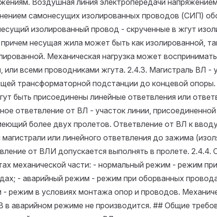
жениям. Воздушная линия электропередачи напряжением 
нением самонесущих изолированных проводов (СИП) об
есущий изолированный провод - скрученные в жгут изо
 причем несущая жила может быть как изолированной, та
лированной. Механическая нагрузка может воспринимать
, или всеми проводниками жгута.
2.4.3. Магистраль ВЛ - 
щей трансформаторной подстанции до концевой опоры. 
гут быть присоединены линейные ответвления или ответв
ное ответвление от ВЛ - участок линии, присоединенной
меющий более двух пролетов. Ответвление от ВЛ к вводу
 магистрали или линейного ответвления до зажима (изол
вление от ВЛИ допускается выполнять в пролете.
2.4.4.
тах механической части: - нормальный режим - режим пр
дах; - аварийный режим - режим при оборванных провод
 - режим в условиях монтажа опор и проводов. Механич
кВ в аварийном режиме не производится. ## Общие требо