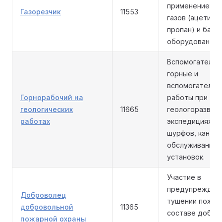
применением г
Газорезчик
11553
газов (ацетилен
пропан) и балл
оборудования.
Вспомогательн
горные и
вспомогательн
Горнорабочий на
работы при
геологических
11665
геологоразвед
работах
экспедициях: п
шурфов, канав,
обслуживание 
установок.
Участие в
предупреждени
Доброволец
тушении пожар
добровольной
11365
составе добро
пожарной охраны