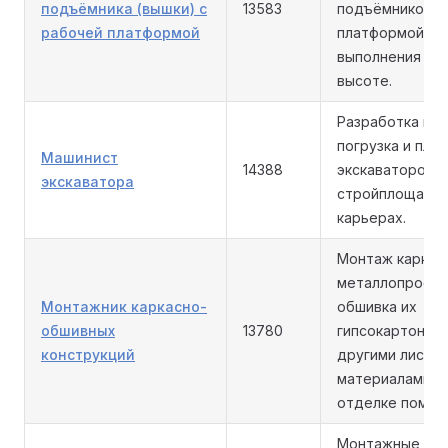
подъёмника (вышки) с
13583
подъёмником с
рабочей платформой
платформой дл
выполнения ра
высоте.
Разработка гру
погрузка и пла
Машинист
14388
экскаватором 
экскаватора
стройплощадка
карьерах.
Монтаж каркас
металлопрофил
Монтажник каркасно-
обшивка их
обшивных
13780
гипсокартоном
конструкций
другими листо
материалами п
отделке помещ
Монтажные раб