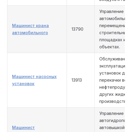
Управление
автомобильным
Машинист крана
перемещение г
13790
автомобильного
строительных
площадках и и
объектах.
Обслуживание 
эксплуатация 
установок для
Машинист насосных
13913
перекачки воды
установок
нефтепродукто
других жидкос
производстве.
Управление
автогидроподъ
Машинист
автовышкой ил