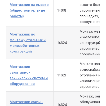
Монтажник на высоте
высоте более 1,
(общестроительные
14618
строительных
работы)
площадках, в з
сооружениях.
Монтаж металл
Монтажник по
и железобетон
монтажу стальных и
14624
конструкций пр
железобетонных
строительстве 
конструкций
сооружений.
Монтаж новых 
Монтажник
водоснабжения
санитарно-
14621
отопления и
технических систем и
канализации на
оборудования
строительства.
Монтаж, регули
Монтажник связи -
обслуживание 
14624