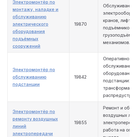
Электромонтёр по
Обслуживание
монтажу, наладке и
электрооборуд
обслуживанию
кранов, лифтов
электрического
19870
подъёмников и
оборудования
грузоподъёмн
подъёмных
механизмов.
сооружений
Оперативное
обслуживание
Электромонтёр по
оборудования
обслуживанию
19842
подстанции:
подстанции
трансформатор
распредустрой
Ремонт и обсл
Электромонтёр по
воздушных лин
ремонту воздушных
19855
электропереда
линий
работа на опор
электропередачи