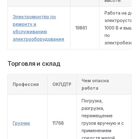
высоте.
Работа на дей
Электромонтёр по
электроустано
ремонту и
19861
1000 В и выше 
обслуживанию
по
электрооборудования
электробезопа
Торговля и склад
Чем опасна
Профессия
ОКПДТР
работа
Погрузка,
разгрузка,
перемещение
Грузчик
11768
грузов вручную и с
применением
средств малой