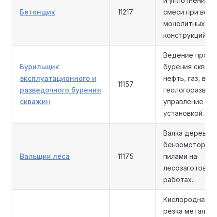
и уплотнение 
Бетонщик
11217
смеси при воз
монолитных
конструкций.
Ведение проце
Бурильщик
бурения скважи
эксплуатационного и
нефть, газ, вод
11157
разведочного бурения
геологоразведк
скважин
управление бу
установкой.
Валка деревье
бензомоторны
Вальщик леса
11175
пилами на
лесозаготовит
работах.
Кислородная и 
резка металла 