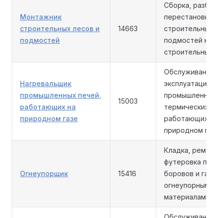
Сборка, разбор
Монтажник
перестановка
строительных лесов и
14663
строительных 
подмостей
подмостей на
строительных 
Обслуживание 
Нагревальщик
эксплуатация
промышленных печей,
промышленных 
15003
работающих на
термических ус
природном газе
работающих на
природном газе
Кладка, ремонт
футеровка пече
Огнеупорщик
15416
боровов и газ
огнеупорными
материалами.
Обслуживание 