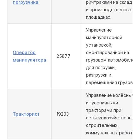
погрузчика
ричтраками на складах
и производственных
площадках.
Управление
манипуляторной
установкой,
Оператор
смонтированной на
25877
манипулятора
грузовом автомобиле,
для погрузки,
разгрузки и
перемещения грузов.
Управление колёсными
и гусеничными
тракторами при
Тракторист
19203
сельскохозяйственных,
строительных,
коммунальных работах.