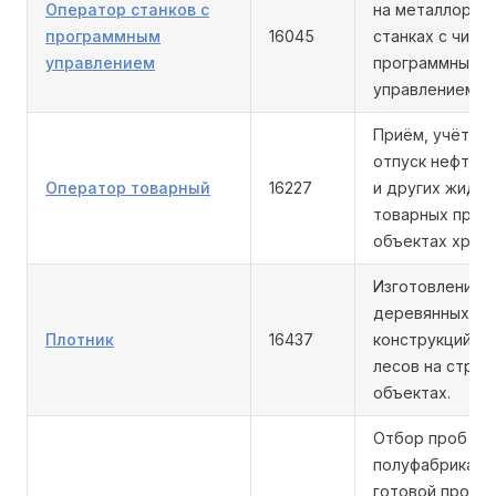
Оператор станков с
на металлореж
программным
16045
станках с числ
управлением
программным
управлением.
Приём, учёт, х
отпуск нефтеп
Оператор товарный
16227
и других жидки
товарных прод
объектах хране
Изготовление 
деревянных
Плотник
16437
конструкций, о
лесов на стро
объектах.
Отбор проб сы
полуфабрикато
готовой проду