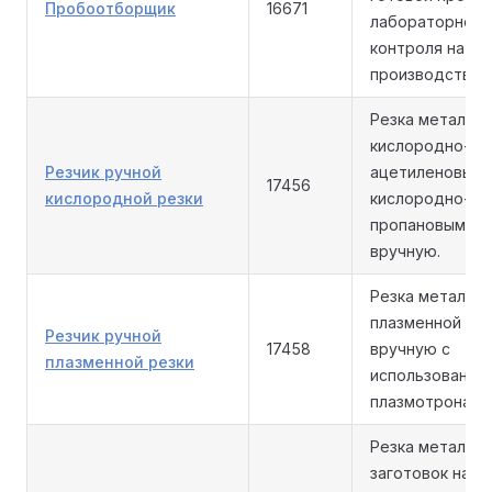
Пробоотборщик
16671
лабораторного
контроля на
производстве.
Резка металла
кислородно-
Резчик ручной
ацетиленовым 
17456
кислородной резки
кислородно-
пропановым пл
вручную.
Резка металла
плазменной ду
Резчик ручной
17458
вручную с
плазменной резки
использование
плазмотрона.
Резка металлоп
заготовок на