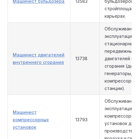
Машинист бульдозера
13583
бульдозером н
стройплощадка
карьерах.
Обслуживание 
эксплуатация
стационарных 
передвижных
Машинист двигателей
13738
двигателей вн
внутреннего сгорания
сгорания (дизе
генераторы,
компрессорны
станции).
Обслуживание 
эксплуатация
Машинист
компрессорны
компрессорных
13793
установок для
установок
производства 
воздуха и газов