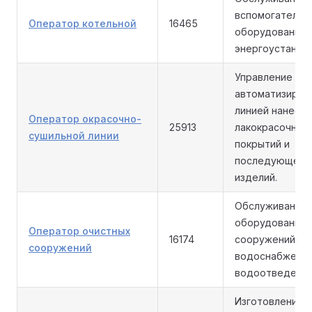
вспомогательн
Оператор котельной
16465
оборудования 
энергоустаново
Управление
автоматизиров
линией нанесе
Оператор окрасочно-
25913
лакокрасочных
сушильной линии
покрытий и
последующей 
изделий.
Обслуживание
оборудования 
Оператор очистных
16174
сооружений
сооружений
водоснабжения
водоотведения
Изготовление 