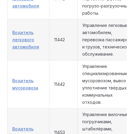
автомобиля
погрузо-разгрузочные
работы.
Управление легковым
Водитель
автомобилем,
легкового
11442
перевозка пассажиров
автомобиля
и грузов, техническое
обслуживание.
Управление
специализированным
Водитель
мусоровозом, вывоз и
11442
мусоровоза
уплотнение твёрдых
коммунальных
отходов.
Управление вилочными
погрузчиками,
Водитель
штабелёрами,
11453