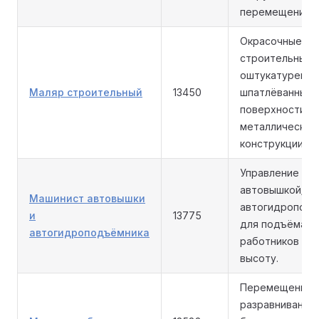
перемещения г
Окрасочные ра
строительных 
оштукатуренны
Маляр строительный
13450
шпатлёванные
поверхности,
металлические
конструкции.
Управление
автовышкой/
Машинист автовышки
автогидропод
и
13775
для подъёма
автогидроподъёмника
работников и г
высоту.
Перемещение 
разравнивание 