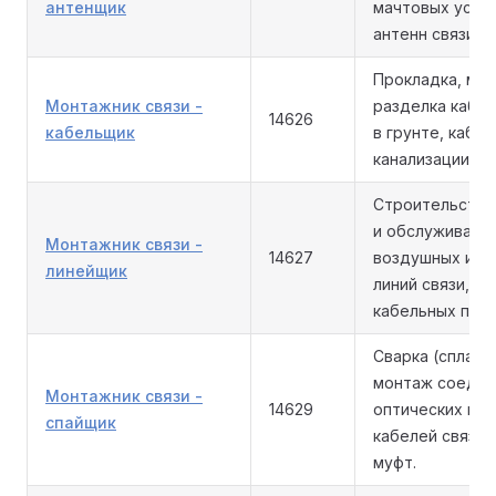
антенщик
мачтовых устр
антенн связи.
Прокладка, мон
Монтажник связи -
разделка кабел
14626
кабельщик
в грунте, кабе
канализации и 
Строительство
и обслуживани
Монтажник связи -
14627
воздушных и н
линейщик
линий связи, оп
кабельных прис
Сварка (сплайси
монтаж соедин
Монтажник связи -
14629
оптических и 
спайщик
кабелей связи,
муфт.