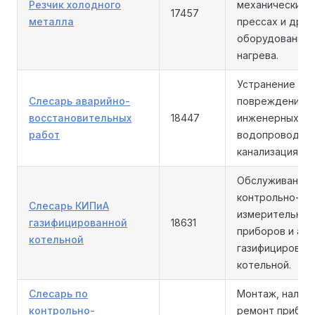
Резчик холодного
механических 
17457
металла
прессах и друг
оборудовании 
нагрева.
Устранение ава
Слесарь аварийно-
повреждений н
восстановительных
18447
инженерных се
работ
водопровод,
канализация, т
Обслуживание 
контрольно-
Слесарь КИПиА
измерительных
газифицированной
18631
приборов и ав
котельной
газифицирован
котельной.
Слесарь по
Монтаж, наладк
контрольно-
ремонт прибор