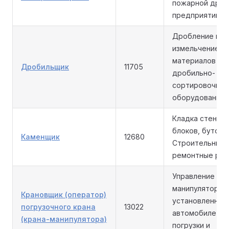
пожарной друж
предприятии.
Дробление и
измельчение с
материалов на
Дробильщик
11705
дробильно-
сортировочно
оборудовании.
Кладка стен из 
блоков, бутово
Каменщик
12680
Строительные 
ремонтные раб
Управление кр
манипулятором
Крановщик (оператор)
установленным
погрузочного крана
13022
автомобиле, д
(крана-манипулятора)
погрузки и