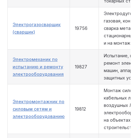
токарных станк
Электродугова
газовая, конта
Электрогазосварщик
19756
сварка металло
(сварщик)
стационарных 
и на монтаже.
Испытание, нал
Электромеханик по
ремонт электр
испытанию и ремонту
19827
машин, аппарат
электрооборудования
защитных устро
Монтаж силовы
кабельных лини
Электромонтажник по
воздушных ЛЭП
силовым сетям и
19812
электрооборуд
электрооборудованию
на объектах
строительства.