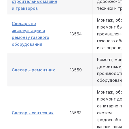
строительных машин
дорожно-стро
и тракторов
техники и трак
Монтаж, обслу
Слесарь по
и ремонт бытов
эксплуатации и
18564
промышленног
ремонту газового
газового обор
оборудования
и газопроводов
Ремонт, монта
демонтаж и на
Слесарь-ремонтник
18559
производствен
оборудования.
Монтаж, обслу
и ремонт домо
санитарно-тех
Слесарь-сантехник
18563
систем
(водоснабжени
канализация,