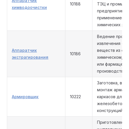
Аппаратчик
10188
ТЭЦ и промыш
химводоочистки
предприятий с
применением
химических реа
Ведение проце
извлечения (эк
Аппаратчик
веществ из сыр
10186
экстрагирования
химическом, п
или фармацевт
производстве.
Заготовка, вязк
монтаж армату
Армировщик
10222
каркасов для
железобетонн
конструкций.
Приготовление,