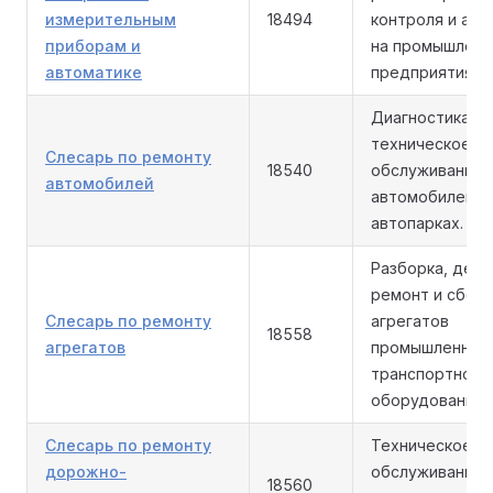
измерительным
18494
контроля и авт
приборам и
на промышленн
автоматике
предприятиях.
Диагностика,
техническое
Слесарь по ремонту
18540
обслуживание 
автомобилей
автомобилей на
автопарках.
Разборка, дефе
ремонт и сборк
Слесарь по ремонту
агрегатов
18558
агрегатов
промышленного
транспортного
оборудования.
Слесарь по ремонту
Техническое
дорожно-
обслуживание 
18560