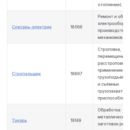
отопление).
Ремонт и обсл
электрооборуд
Слесарь-электрик
18566
производствен
механизмов и с
Строповка,
перемещение,
расстроповка г
применением
Стропальщик
18897
грузоподъёмны
и съёмных
грузозахватны
приспособлени
Обработка
металлических
Токарь
19149
заготовок реза