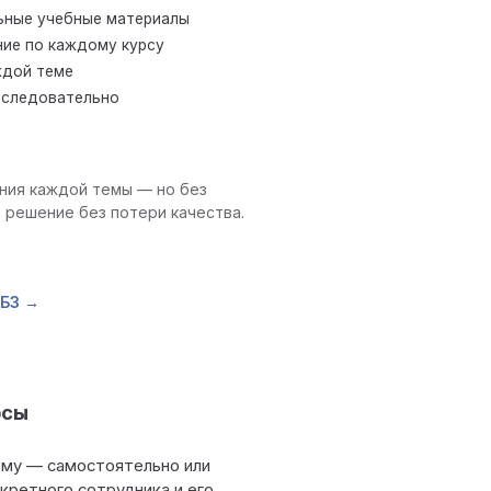
ьные учебные материалы
ие по каждому курсу
ждой теме
оследовательно
ения каждой темы — но без
е решение без потери качества.
 БЗ →
рсы
ому — самостоятельно или
кретного сотрудника и его