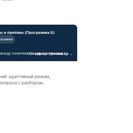
ы и приёмы (Программа Б)
кзамен
между понятием и определением…
Открыть тренажёр →
ний: адаптивный режим,
 вопроса с разбором.