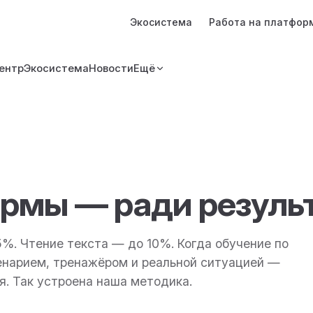
Main Navigation
Экосистема
Работа на платфор
ентр
Экосистема
Новости
Ещё
ормы — ради резуль
5%. Чтение текста — до 10%. Когда обучение по
енарием, тренажёром и реальной ситуацией —
я. Так устроена наша методика.