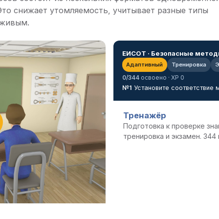
Это снижает утомляемость, учитывает разные типы
 живым.
ЕИСОТ · Безопасные метод
Адаптивный
Тренировка
Э
0/344
освоено · XP 0
№1
Установите соответствие 
Тренажёр
Подготовка к проверке зна
тренировка и экзамен. 344