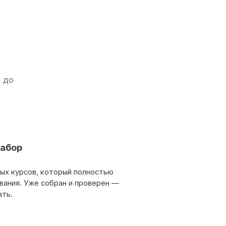
й до
абор
ных курсов, который полностью
вания. Уже собран и проверен —
ать.