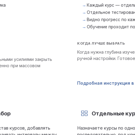
ика
Каждый курс — отдел
Отдельное тестирован
Видно прогресс по ка
Обучение проходит п
КОГДА ЛУЧШЕ ВЫБРАТЬ
Когда нужна глубина изуч
ручной настройки. Готово
ьными усилиями закрыть
енно при массовом
Подробная инструкция в
абор
Отдельные ку
став курсов, добавлять
Назначаете курсы по одн
траивать интервалы между
последовательно, под кон