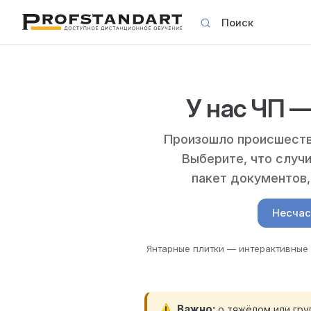
Поиск
Skip to content
У нас ЧП 
Произошло происшестви
Выберите, что случ
пакет документов,
Несчас
Янтарные плитки — интерактивные 
Важно
о тяжёлом или гр