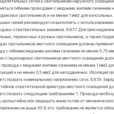
еделительных сетей к светильникам наружного освещен
няться гибкими проводами с медными жилами сечением н
одвесных светильников и не менее 1 мм2 для консольных.
шных линий рекомендуется выполнять с использованием
одных ответвительных зажимов.
6.6.17. Для присоединен
льных, переносных и ручных светильников, а также под
дах светильников местного освещения должны применят
да с гибкими медными жилами сечением не менее 0,75 м
ки стационарных светильников местного освещения дол
е провода с медными жилами сечением не менее 1 мм2 д
рукций и не менее 0,5 мм2 для неподвижных. Изоляция 
етствовать номинальному напряжению сети.
6.6.19. Заря
тейнов осветительной арматуры местного освещения д
етствовать следующим требованиям: 1. Провода необхо
ь кронштейна или защищать иным путем от механических
апряжении не выше 50 В это требование не является обяз