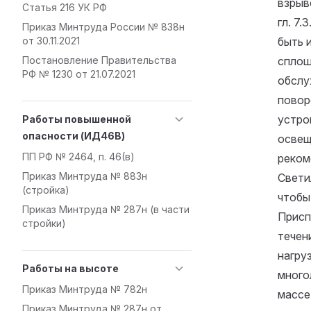
взрыв
Статья 216 УК РФ
гл. 7
Приказ Минтруда России № 838н
от 30.11.2021
быть 
Постановление Правительства
сплош
РФ № 1230 от 21.07.2021
обслу
повор
устро
Работы повышенной
опасности (ИД46В)
освещ
ПП РФ № 2464, п. 46(в)
реком
Приказ Минтруда № 883н
Свети
(стройка)
чтобы
Приказ Минтруда № 287н (в части
Присп
стройки)
течен
нагру
Работы на высоте
много
Приказ Минтруда № 782н
массе
Приказ Минтруда № 287н от