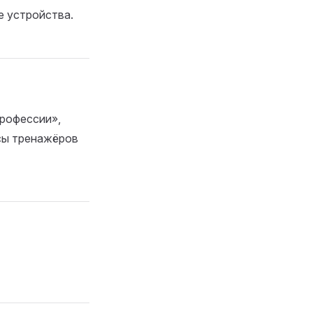
е устройства.
рофессии»,
сы тренажёров