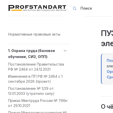
Поиск
Skip to content
ПУЭ
Sidebar Navigation
Нормативные правовые акты
эл
1. Охрана труда (базовое
обучение, СИЗ, ОПП)
По
Постановление Правительства
эле
РФ № 2464 от 24.12.2021
Ор
Изменения в ПП РФ № 2464 с 1
Ср
сентября 2026 (проект)
Постановление № 1/29 от
13.01.2003 (утратило силу)
Приказ Минтруда России № 766н
О ч
от 29.10.2021
Приказ Минздравсоцразвития №