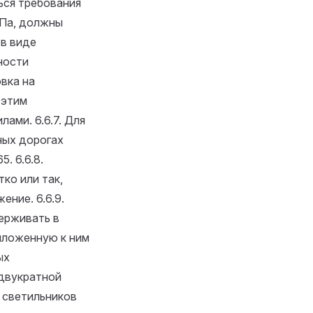
ся требования
-Па, должны
 в виде
ности
вка на
 этим
илами.
6.6.7. Для
ных дорогах
65.
6.6.8.
ко или так,
жение.
6.6.9.
ерживать в
иложенную к ним
ых
 двукратной
х светильников