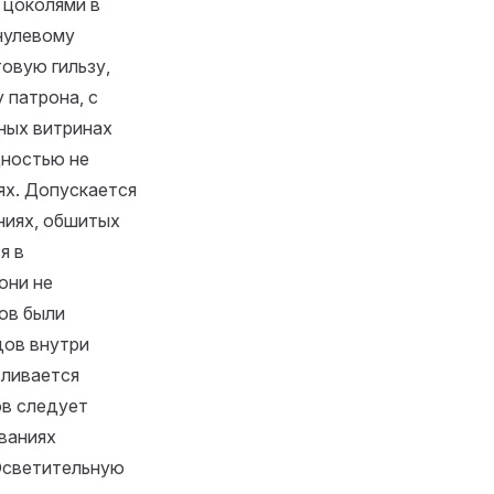
 цоколями в
нулевому
овую гильзу,
 патрона, с
нных витринах
щностью не
ях. Допускается
ниях, обшитых
я в
они не
ов были
дов внутри
вливается
ов следует
ованиях
 Осветительную