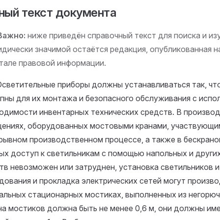
ный текст документа
Важно:
ниже приведён справочный текст для поиска и изу
дически значимой остаётся редакция, опубликованная 
тале правовой информации.
. Осветительные приборы должны устанавливаться так, чт
пны для их монтажа и безопасного обслуживания с испо
одимости инвентарных технических средств. В произво
ениях, оборудованных мостовыми кранами, участвующи
рывном производственном процессе, а также в бескрано
ых доступ к светильникам с помощью напольных и друг
тв невозможен или затруднен, установка светильников и
дования и прокладка электрических сетей могут произво
альных стационарных мостиках, выполненных из негорюч
а мостиков должна быть не менее 0,6 м, они должны им