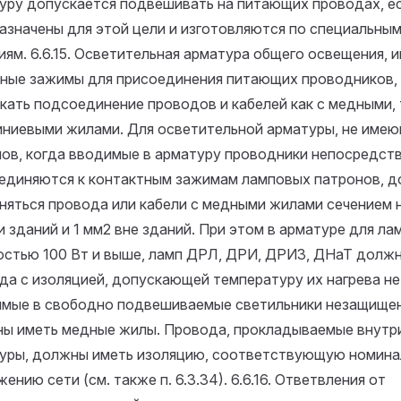
уру допускается подвешивать на питающих проводах, е
азначены для этой цели и изготовляются по специальны
иям.
6.6.15. Осветительная арматура общего освещения,
ные зажимы для присоединения питающих проводников,
кать подсоединение проводов и кабелей как с медными, 
ниевыми жилами. Для осветительной арматуры, не име
ов, когда вводимые в арматуру проводники непосредст
единяются к контактным зажимам ламповых патронов, 
няться провода или кабели с медными жилами сечением н
и зданий и 1 мм2 вне зданий. При этом в арматуре для ла
стью 100 Вт и выше, ламп ДРЛ, ДРИ, ДРИЗ, ДНаТ должн
да с изоляцией, допускающей температуру их нагрева не
мые в свободно подвешиваемые светильники незащище
ы иметь медные жилы. Провода, прокладываемые внутр
уры, должны иметь изоляцию, соответствующую номин
жению сети (см. также п. 6.3.34).
6.6.16. Ответвления от