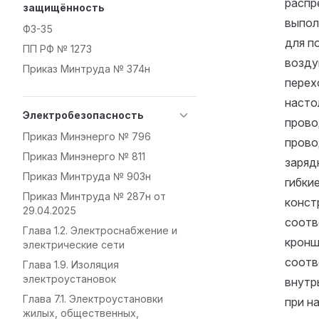
распр
защищённость
выпол
ФЗ-35
для п
ПП РФ № 1273
возду
Приказ Минтруда № 374н
перех
насто
Электробезопасность
прово
Приказ Минэнерго № 796
прово
Приказ Минэнерго № 811
заряд
Приказ Минтруда № 903н
гибки
Приказ Минтруда № 287н от
конст
29.04.2025
соотв
Глава 1.2. Электроснабжение и
кронш
электрические сети
соотв
Глава 1.9. Изоляция
электроустановок
внутр
Глава 7.1. Электроустановки
при н
жилых, общественных,