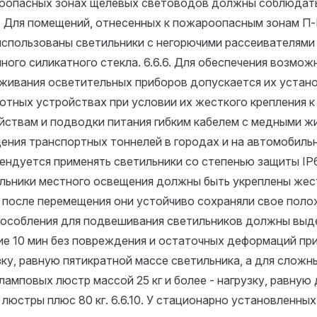
оопасных зонах щелевых световодов должны соблюдать
.3. Для помещений, отнесенных к пожароопасным зонам П
использованы светильники с негорючими рассеивателями
ного силикатного стекла.
6.6.6. Для обеспечения возмож
живания осветительных приборов допускается их устано
отных устройствах при условии их жесткого крепления к
йствам и подводки питания гибким кабелем с медными ж
ения транспортных тоннелей в городах и на автомобиль
ендуется применять светильники со степенью защиты IP
льники местного освещения должны быть укреплены жест
 после перемещения они устойчиво сохраняли свое поло
особления для подвешивания светильников должны выд
ие 10 мин без повреждения и остаточных деформаций пр
зку, равную пятикратной массе светильника, а для сложн
ламповых люстр массой 25 кг и более - нагрузку, равную
 люстры плюс 80 кг.
6.6.10. У стационарно установленны