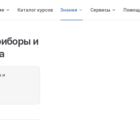
ме
Каталог курсов
Знания
Сервисы
Помощ
риборы и
а
ы и