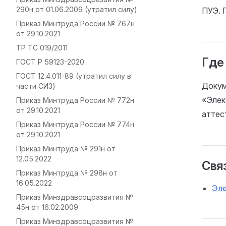
290н от 01.06.2009 (утратил силу)
ПУЭ. 
Приказ Минтруда России № 767н
от 29.10.2021
ТР ТС 019/2011
Где
ГОСТ Р 59123-2020
ГОСТ 12.4.011-89 (утратил силу в
Докум
части СИЗ)
«Элек
Приказ Минтруда России № 772н
от 29.10.2021
аттес
Приказ Минтруда России № 774н
от 29.10.2021
Приказ Минтруда № 291н от
12.05.2022
Связ
Приказ Минтруда № 298н от
16.05.2022
Эл
Приказ Минздравсоцразвития №
45н от 16.02.2009
Приказ Минздравсоцразвития №