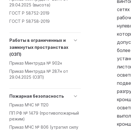
винто
29.04.2025 (высота)
сетях
ГОСТ Р 58752-2019
рабоч
ГОСТ Р 58758-2019
нулев
котор
Работы в ограниченных и
допус
замкнутых пространствах
более
(ОЗП)
устан
Приказ Минтруда № 902н
листо
Приказ Минтруда № 287н от
освет
29.04.2025 (ОЗП)
подве
разгр
Пожарная безопасность
кронш
Приказ МЧС № 1120
освет
ПП РФ № 1479 (противопожарный
выпол
режим)
кронш
Приказ МЧС № 806 (утратил силу