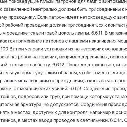
вые токоведущие гильзы патронов для ламп с винтовыми
 с заземленной нейтралью должны быть присоединены к 
ему проводнику. Если патрон имеет нетоковедущую винт
ой рабочий проводник должен присоединяться к контакту
ым соединяется винтовой цоколь лампы.
6.6.11. В магази
кается применение патронов с лампами накаливания мо
 100 Вт при условии установки их на негорючих основани
овка патронов на горючих, например деревянных, основа
вой сталью по асбесту.
6.6.12. Провода должны вводитьс
ительную арматуру таким образом, чтобы в месте ввода 
ргались механическим повреждениям, а контакты патрон
ужены от механических усилий.
6.6.13. Соединение прово
тейнов, подвесов или труб, при помощи которых устана
ительная арматура, не допускается. Соединения провод
нять в местах, доступных для контроля, например в осн
тейнов, в местах ввода проводов в светильники.
6.6.14.