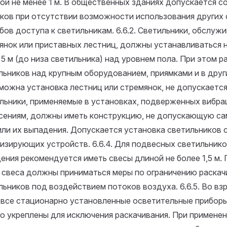
ой не менее 1 м. В общественных зданиях допускается с
ков при отсутствии возможности использования других 
бов доступа к светильникам.
6.6.2. Светильники, обслуж
янок или приставных лестниц, должны устанавливаться н
 5 м (до низа светильника) над уровнем пола. При этом 
льников над крупным оборудованием, приямками и в други
можна установка лестниц или стремянок, не допускаетс
льники, применяемые в установках, подверженных вибра
сениям, должны иметь конструкцию, не допускающую с
или их выпадения. Допускается установка светильников 
изирующих устройств.
6.6.4. Для подвесных светильник
ения рекомендуется иметь свесы длиной не более 1,5 м.
 свеса должны приниматься меры по ограничению раскач
льников под воздействием потоков воздуха.
6.6.5. Во в
 все стационарно установленные осветительные прибор
о укреплены для исключения раскачивания. При применен