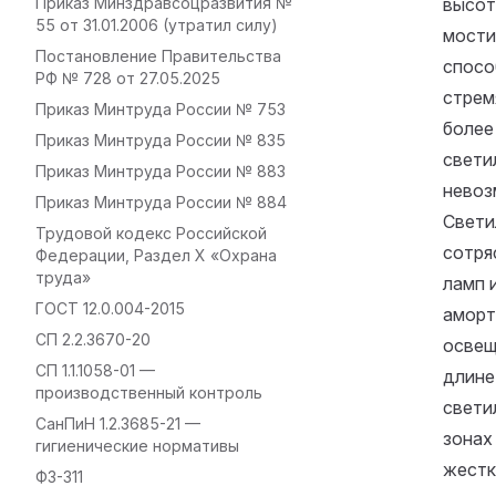
Приказ Минздравсоцразвития №
высот
55 от 31.01.2006 (утратил силу)
мости
Постановление Правительства
спосо
РФ № 728 от 27.05.2025
стрем
Приказ Минтруда России № 753
более
Приказ Минтруда России № 835
свети
Приказ Минтруда России № 883
невоз
Приказ Минтруда России № 884
Свети
Трудовой кодекс Российской
сотря
Федерации, Раздел X «Охрана
труда»
ламп 
ГОСТ 12.0.004-2015
аморт
СП 2.2.3670-20
освещ
СП 1.1.1058-01 —
длине
производственный контроль
свети
СанПиН 1.2.3685-21 —
зонах
гигиенические нормативы
жестк
ФЗ-311