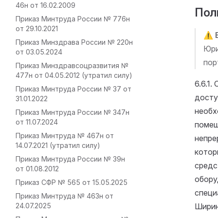
46н от 16.02.2009
Пол
Приказ Минтруда России № 776н
от 29.10.2021
⚠️
Приказ Минздрава России № 220н
Юри
от 03.05.2024
пор
Приказ Минздравсоцразвития №
477н от 04.05.2012 (утратил силу)
6.6.1
Приказ Минтруда России № 37 от
досту
31.01.2022
необх
Приказ Минтруда России № 347н
от 11.07.2024
помещ
Приказ Минтруда № 467н от
непре
14.07.2021 (утратил силу)
котор
Приказ Минтруда России № 39н
средс
от 01.08.2012
обору
Приказ СФР № 565 от 15.05.2025
специ
Приказ Минтруда № 463н от
24.07.2025
Ширин