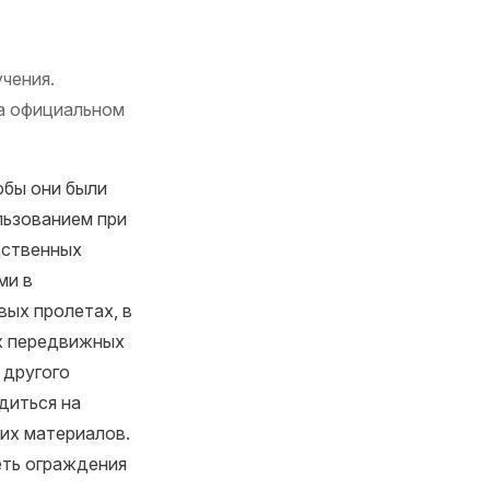
чения.
на официальном
обы они были
льзованием при
дственных
ми в
вых пролетах, в
их передвижных
 другого
диться на
их материалов.
еть ограждения