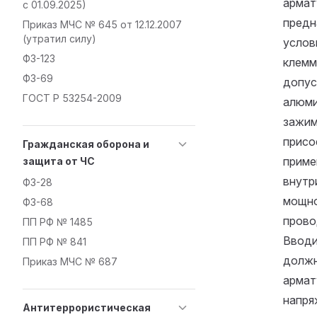
армат
с 01.09.2025)
предн
Приказ МЧС № 645 от 12.12.2007
(утратил силу)
услов
ФЗ-123
клемм
ФЗ-69
допус
ГОСТ Р 53254-2009
алюми
зажим
присо
Гражданская оборона и
приме
защита от ЧС
внутр
ФЗ-28
мощно
ФЗ-68
прово
ПП РФ № 1485
Вводи
ПП РФ № 841
должн
Приказ МЧС № 687
армат
напря
Антитеррористическая