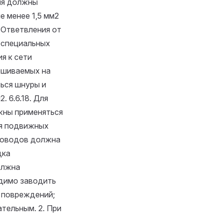
ия должны
е менее 1,5 мм2
 Ответвления от
 специальных
ия к сети
вешиваемых на
ься шнуры и
м2.
6.6.18. Для
жны применяться
ля подвижных
проводов должна
дка
олжна
димо заводить
 повреждений;
ательным. 2. При