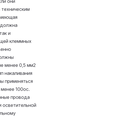
сли они
м техническим
 имеющая
 должна
так и
ющей клеммных
венно
должны
е менее 0,5 мм2
мп накаливания
ы применяться
 менее 100oc.
нные провода
и осветительной
альному