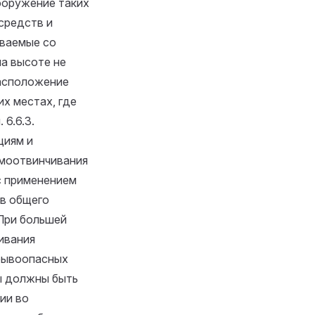
ооружение таких
средств и
иваемые со
а высоте не
расположение
х местах, где
я.
6.6.3.
циям и
амоотвинчивания
с применением
ов общего
 При большей
ивания
зрывоопасных
ы должны быть
ии во