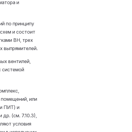
матора и
ий по принципу
 схем и состоит
ками ВН, трех
х выпрямителей.
ых вентилей,
с системой
омплекс,
 помещений, или
и ПИТ) и
р. (см. 7.10.3),
оляют условия