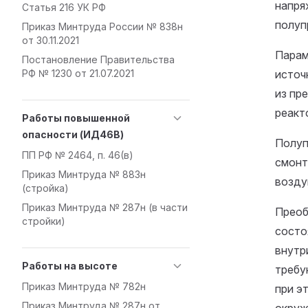
напря
Статья 216 УК РФ
полуп
Приказ Минтруда России № 838н
от 30.11.2021
Парам
Постановление Правительства
РФ № 1230 от 21.07.2021
источ
из пр
реакт
Работы повышенной
опасности (ИД46В)
Полуп
ПП РФ № 2464, п. 46(в)
смонт
Приказ Минтруда № 883н
возду
(стройка)
Приказ Минтруда № 287н (в части
Преоб
стройки)
состо
внутр
Работы на высоте
требу
Приказ Минтруда № 782н
при э
Приказ Минтруда № 287н от