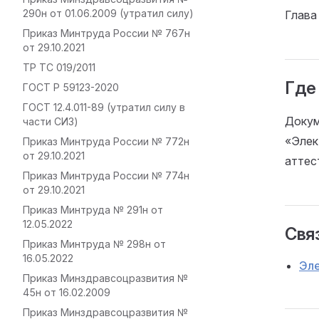
290н от 01.06.2009 (утратил силу)
Глава
Приказ Минтруда России № 767н
от 29.10.2021
ТР ТС 019/2011
Где
ГОСТ Р 59123-2020
ГОСТ 12.4.011-89 (утратил силу в
Докум
части СИЗ)
«Элек
Приказ Минтруда России № 772н
от 29.10.2021
аттес
Приказ Минтруда России № 774н
от 29.10.2021
Приказ Минтруда № 291н от
12.05.2022
Связ
Приказ Минтруда № 298н от
16.05.2022
Эл
Приказ Минздравсоцразвития №
45н от 16.02.2009
Приказ Минздравсоцразвития №