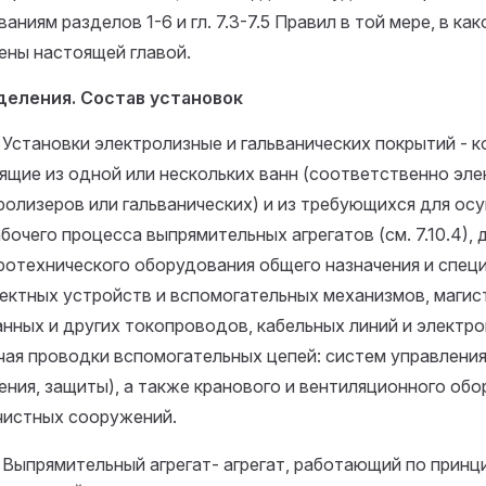
аниям разделов 1-6 и гл. 7.3-7.5 Правил в той мере, в как
ены настоящей главой.
еления. Состав установок
3. Установки электролизные и гальванических покрытий - 
ящие из одной или нескольких ванн (соответственно эле
ролизеров или гальванических) и из требующихся для ос
абочего процесса выпрямительных агрегатов (см. 7.10.4), 
ротехнического оборудования общего назначения и специ
ектных устройств и вспомогательных механизмов, магис
нных и других токопроводов, кабельных линий и электр
чая проводки вспомогательных цепей: систем управления
ения, защиты), а также кранового и вентиляционного обо
чистных сооружений.
4. Выпрямительный агрегат- агрегат, работающий по принц