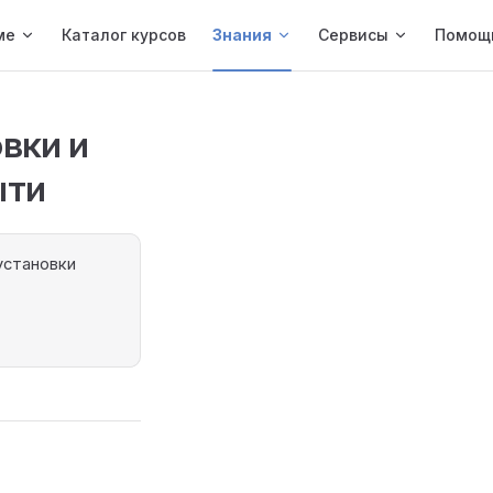
ме
Каталог курсов
Знания
Сервисы
Помощ
овки и
ыти
установки