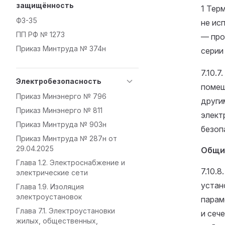
защищённость
1 Тер
ФЗ-35
не ис
ПП РФ № 1273
— про
Приказ Минтруда № 374н
серии
7.10.
Электробезопасность
помещ
Приказ Минэнерго № 796
други
Приказ Минэнерго № 811
элект
Приказ Минтруда № 903н
безоп
Приказ Минтруда № 287н от
29.04.2025
Общи
Глава 1.2. Электроснабжение и
7.10.
электрические сети
устан
Глава 1.9. Изоляция
электроустановок
парам
Глава 7.1. Электроустановки
и сеч
жилых, общественных,