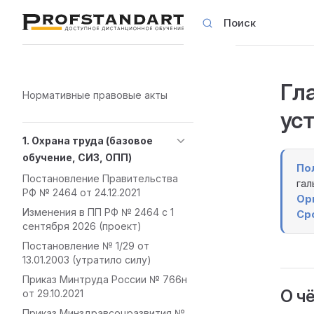
Поиск
Skip to content
Гла
Sidebar Navigation
Нормативные правовые акты
ус
1. Охрана труда (базовое
обучение, СИЗ, ОПП)
По
Постановление Правительства
гал
РФ № 2464 от 24.12.2021
Ор
Изменения в ПП РФ № 2464 с 1
Ср
сентября 2026 (проект)
Постановление № 1/29 от
13.01.2003 (утратило силу)
Приказ Минтруда России № 766н
О ч
от 29.10.2021
Приказ Минздравсоцразвития №