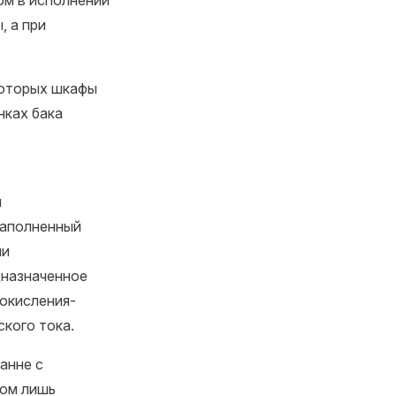
ом в исполнении
 а при
которых шкафы
нках бака
ы
наполненный
ли
дназначенное
окисления-
кого тока.
анне с
ном лишь