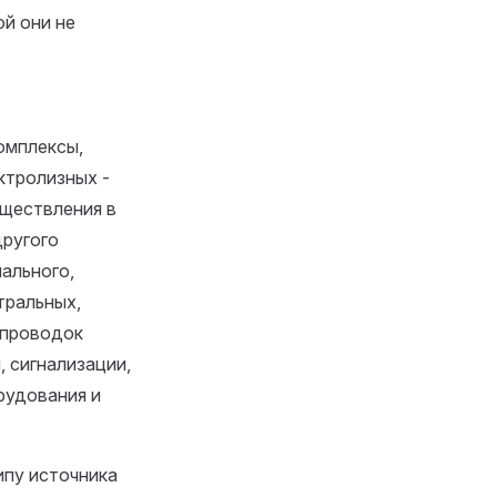
ой они не
комплексы,
ктролизных -
уществления в
другого
ального,
тральных,
опроводок
, сигнализации,
рудования и
ипу источника