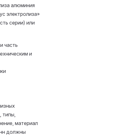
олиза алюминия
пус электролиза»
сть серии) или
ли часть
техническим и
ики
лизных
, типы,
нение, материал
анн должны