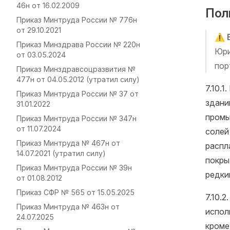
46н от 16.02.2009
Пол
Приказ Минтруда России № 776н
от 29.10.2021
⚠️
Приказ Минздрава России № 220н
Юри
от 03.05.2024
пор
Приказ Минздравсоцразвития №
477н от 04.05.2012 (утратил силу)
7.10.
Приказ Минтруда России № 37 от
здани
31.01.2022
промы
Приказ Минтруда России № 347н
от 11.07.2024
солей
Приказ Минтруда № 467н от
распл
14.07.2021 (утратил силу)
покры
Приказ Минтруда России № 39н
редки
от 01.08.2012
Приказ СФР № 565 от 15.05.2025
7.10.
Приказ Минтруда № 463н от
испол
24.07.2025
кроме