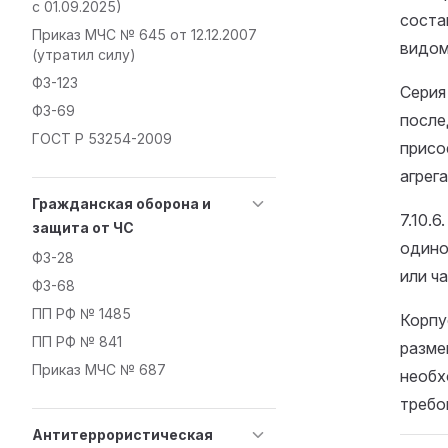
с 01.09.2025)
соста
Приказ МЧС № 645 от 12.12.2007
видом
(утратил силу)
ФЗ-123
Серия
ФЗ-69
после
ГОСТ Р 53254-2009
присо
агрега
Гражданская оборона и
7.10.
защита от ЧС
одино
ФЗ-28
или ча
ФЗ-68
ПП РФ № 1485
Корпу
ПП РФ № 841
разме
Приказ МЧС № 687
необх
требо
Антитеррористическая