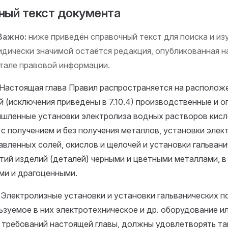
ный текст документа
Важно:
ниже приведён справочный текст для поиска и изу
дически значимой остаётся редакция, опубликованная 
тале правовой информации.
1. Настоящая глава Правил распространяется на располож
й (исключения приведены в 7.10.4) производственные и о
шленные установки электролиза водных растворов кисл
 с получением и без получения металлов, установки элек
авленных солей, окислов и щелочей и установки гальван
тий изделий (деталей) черными и цветными металлами, в
ми и драгоценными.
2. Электролизные установки и установки гальванических п
ьзуемое в них электротехническое и др. оборудование и
 требований настоящей главы, должны удовлетворять т