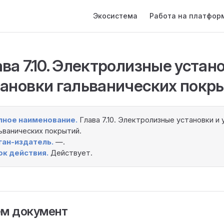
Main Navigation
Экосистема
Работа на платфор
ва 7.10. Электролизные устан
тановки гальванических покр
лное наименование.
Глава 7.10. Электролизные установки и 
ьванических покрытий.
ган-издатель.
—.
ок действия.
Действует.
ём документ