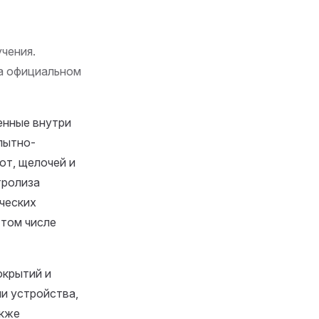
чения.
на официальном
енные внутри
пытно-
от, щелочей и
тролиза
ических
 том числе
окрытий и
ли устройства,
акже