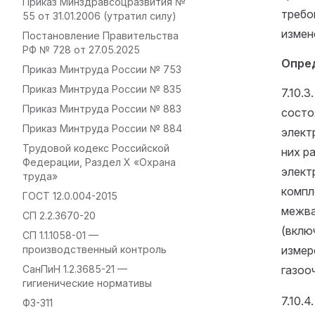
Приказ Минздравсоцразвития №
требов
55 от 31.01.2006 (утратил силу)
измен
Постановление Правительства
РФ № 728 от 27.05.2025
Опред
Приказ Минтруда России № 753
Приказ Минтруда России № 835
7.10.
Приказ Минтруда России № 883
состо
Приказ Минтруда России № 884
элект
Трудовой кодекс Российской
них р
Федерации, Раздел X «Охрана
элект
труда»
компл
ГОСТ 12.0.004-2015
межва
СП 2.2.3670-20
(вклю
СП 1.1.1058-01 —
производственный контроль
измер
СанПиН 1.2.3685-21 —
газоо
гигиенические нормативы
7.10.
ФЗ-311