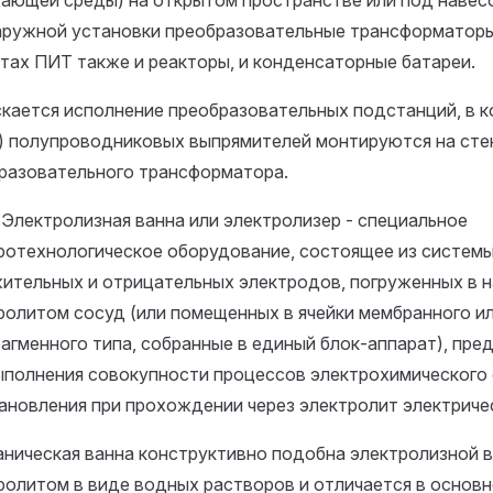
ающей среды) на открытом пространстве или под навес
аружной установки преобразовательные трансформаторы,
атах ПИТ также и реакторы, и конденсаторные батареи.
кается исполнение преобразовательных подстанций, в 
) полупроводниковых выпрямителей монтируются на сте
разовательного трансформатора.
5. Электролизная ванна или электролизер - специальное
ротехнологическое оборудование, состоящее из систем
ительных и отрицательных электродов, погруженных в 
ролитом сосуд (или помещенных в ячейки мембранного и
агменного типа, собранные в единый блок-аппарат), пре
ыполнения совокупности процессов электрохимического 
ановления при прохождении через электролит электричес
аническая ванна конструктивно подобна электролизной в
ролитом в виде водных растворов и отличается в основ