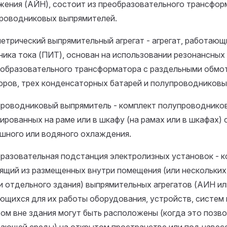
жения (АЙН), состоит из преобразовательного трансфор
роводниковых выпрямителей.
етрический выпрямительный агрегат - агрегат, работающ
ника тока (ПИТ), основан на использовании резонансных
еобразовательного трансформатора с раздельными обмот
оров, трех конденсаторных батарей и полупроводниковы
роводниковый выпрямитель - комплект полупроводников
ированных на раме или в шкафу (на рамах или в шкафах) 
шного или водяного охлаждения.
разовательная подстанция электролизных установок - к
ящий из размещенных внутри помещения (или нескольких
и отдельного здания) выпрямительных агрегатов (АИН ил
ющихся для их работы оборудования, устройств, систем и д
том вне здания могут быть расположены (когда это позв