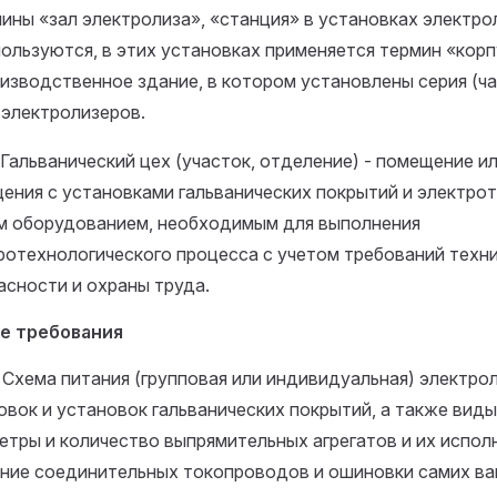
мины «зал электролиза», «станция» в установках электр
пользуются, в этих установках применяется термин «кор
изводственное здание, в котором установлены серия (ча
 электролизеров.
7. Гальванический цех (участок, отделение) - помещение и
ения с установками гальванических покрытий и электро
м оборудованием, необходимым для выполнения
ротехнологического процесса с учетом требований техн
асности и охраны труда.
е требования
8. Схема питания (групповая или индивидуальная) электро
овок и установок гальванических покрытий, а также виды
етры и количество выпрямительных агрегатов и их испол
ение соединительных токопроводов и ошиновки самих в