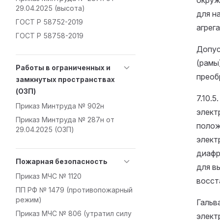
окруж
29.04.2025 (высота)
для н
ГОСТ Р 58752-2019
агрег
ГОСТ Р 58758-2019
Допус
(рамы
Работы в ограниченных и
преоб
замкнутых пространствах
(ОЗП)
7.10.
Приказ Минтруда № 902н
элект
Приказ Минтруда № 287н от
полож
29.04.2025 (ОЗП)
элект
диафр
Пожарная безопасность
для в
Приказ МЧС № 1120
восст
ПП РФ № 1479 (противопожарный
режим)
Гальв
Приказ МЧС № 806 (утратил силу
элект