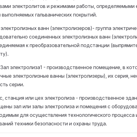
вами электролитов и режимами работы, определяемыми е
 выполняемых гальванических покрытий.
 электролизных ванн (электролизеров)- группа электриче
довательно соединенных электролизных ванн (электроли
единяемая к преобразовательной подстанции (выпрямит
ту).
6. Зал электролиза1 - производственное помещение, в ко
чные электролизные ванны (электролизеры), их серия, не
сть серии.
с, станция или цех электролиза - производственное здан
щены зал или залы электролиза и помещения с оборудов
одимым для осуществления технологического процесса 
ваний техники безопасности и охраны труда.