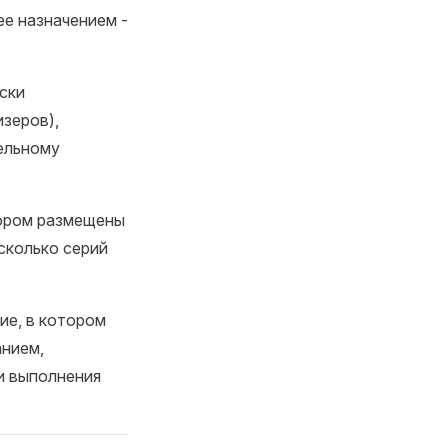
е назначением -
ски
зеров),
ельному
тором размещены
сколько серий
ие, в котором
анием,
и выполнения