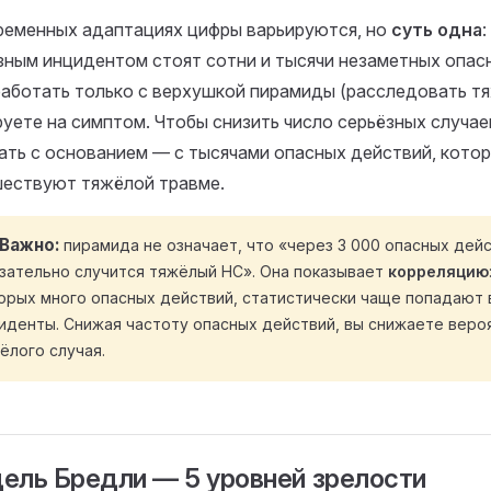
ременных адаптациях цифры варьируются, но
суть одна
зным инцидентом стоят сотни и тысячи незаметных опас
работать только с верхушкой пирамиды (расследовать тя
руете на симптом. Чтобы снизить число серьёзных случае
ать с основанием — с тысячами опасных действий, кото
ествуют тяжёлой травме.
Важно
пирамида не означает, что «через 3 000 опасных дей
зательно случится тяжёлый НС». Она показывает
корреляцию
орых много опасных действий, статистически чаще попадают 
иденты. Снижая частоту опасных действий, вы снижаете веро
ёлого случая.
ель Бредли — 5 уровней зрелости