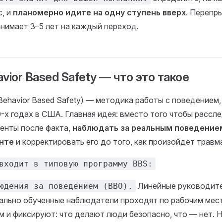
с, и
планомерно идите на одну ступень вверх
. Перепр
анимает 3–5 лет на каждый переход.
vior Based Safety — что это такое
Behavior Based Safety) — методика работы с поведением
0-х годах в США. Главная идея: вместо того чтобы рассл
енты после факта,
наблюдать за реальным поведение
нте
и корректировать его до того, как произойдёт травм
входит в типовую программу BBS:
Линейные руководите
юдения за поведением (BBO).
ально обученные наблюдатели проходят по рабочим мест
м и фиксируют: что делают люди безопасно, что — нет. Н