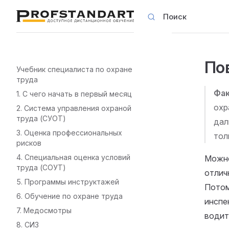
Поиск
Skip to content
По
Sidebar Navigation
Учебник специалиста по охране
труда
Фак
1. С чего начать в первый месяц
охр
2. Система управления охраной
труда (СУОТ)
дал
3. Оценка профессиональных
тол
рисков
4. Специальная оценка условий
Можно
труда (СОУТ)
отли
5. Программы инструктажей
Потом
6. Обучение по охране труда
инспе
7. Медосмотры
водит
8. СИЗ