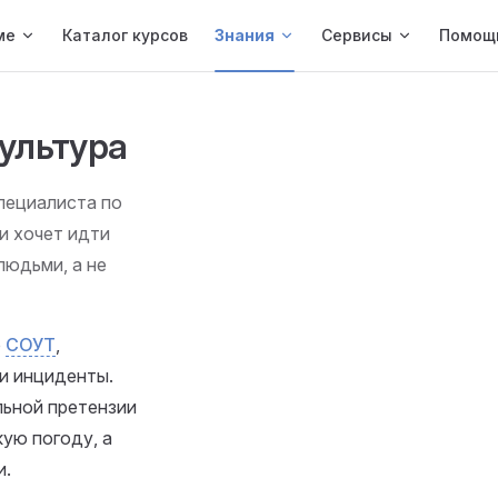
ме
Каталог курсов
Знания
Сервисы
Помощ
ультура
пециалиста по
и хочет идти
людьми, а не
ю
СОУТ
,
и инциденты.
ьной претензии
кую погоду, а
и.