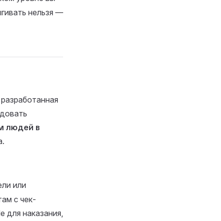
ыгивать нельзя —
, разработанная
едовать
м людей в
а.
ли или
ам с чек-
е для наказания,