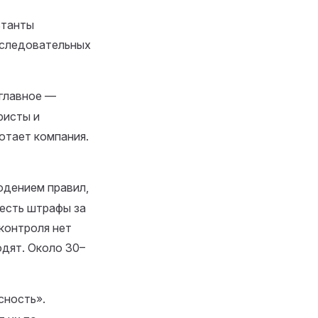
ьтанты
оследовательных
главное —
ристы и
отает компания.
юдением правил,
 есть штрафы за
 контроля нет
одят. Около 30–
сность».