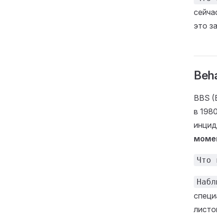
сейча
это з
Beha
BBS (
в 198
инцид
моме
Что 
Набл
специ
листо