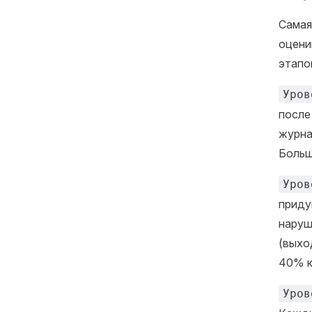
Самая
оцени
этапо
Уров
после
журна
Больш
Уров
приду
наруш
(выхо
40% к
Уров