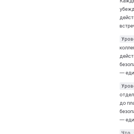
Кажды
убежд
дейст
встре
Уров
колле
дейст
безоп
— еди
Уров
отдел
до пл
безоп
— еди
Что 