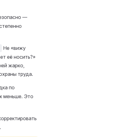
безопасно —
остепенно
Не «вижу
ает её носить?»
ней жарко,
охраны труда.
дка по
х меньше. Это
корректировать
.