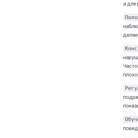
а для
Поло
наблю
делае
Конс
наруш
Часто
плохо
Регу
подра
показ
Обуч
повед