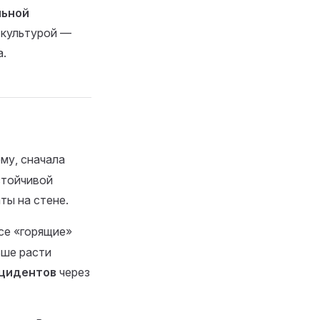
льной
и культурой —
а.
му, сначала
устойчивой
ты на стене.
се «горящие»
ьше расти
цидентов
через