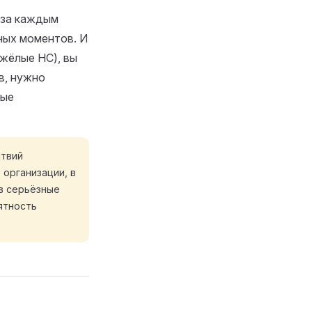
: за каждым
ных моментов. И
жёлые НС), вы
в, нужно
рые
ствий
: организации, в
в серьёзные
ятность