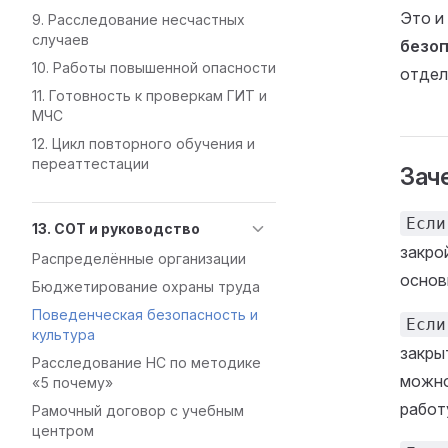
Это и
9. Расследование несчастных
случаев
безо
10. Работы повышенной опасности
отдел
11. Готовность к проверкам ГИТ и
МЧС
12. Цикл повторного обучения и
переаттестации
Зач
Если
13. СОТ и руководство
закро
Распределённые организации
основ
Бюджетирование охраны труда
Поведенческая безопасность и
Если
культура
закры
Расследование НС по методике
можно
«5 почему»
работ
Рамочный договор с учебным
центром