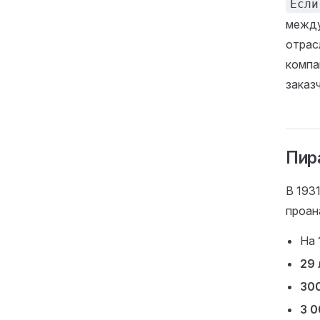
Если
между
отрас
компа
заказ
Пир
В 193
проан
На
29 
30
3 0