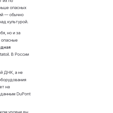
т их по
еньше опасных
ий — обычно
над культурой.
бя, но и за
т опасные
ндная
atoil. В России
й ДНК, а не
 оборудования
ет на
 данным DuPont
аком уровне вы