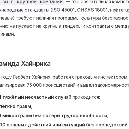
— это обязательная компет
 вы в крупной компании
народные стандарты (ISO 45001, OHSAS 18001, нефтега
левые) требуют наличия программы культуры безопасност
нию не пускают на крупные тендеры и контракты с меж
чиками.
амида Хайнриха
1 году Герберт Хайнрих, работая страховым инспектором,
ализировал 75 000 происшествий и вывел закономерност
1 тяжёлый несчастный случай
приходится:
лёгких травм
,
0 микротравм без потери трудоспособности
,
00 опасных действий или ситуаций без последствий
.