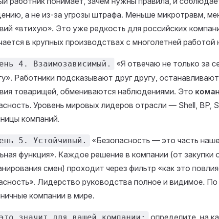
й работник понимает, зачем нужны правила, и соблюдае
ению, а не из-за угрозы штрафа. Меньше микротравм, м
вий «втихую». Это уже редкость для российских компан
чается в крупных производствах с многолетней работой 
«Я отвечаю не только за се
ень 4. Взаимозависимый.
гу». Работники подсказывают друг другу, останавливаю
вия товарищей, обмениваются наблюдениями. Это
кома
асность. Уровень мировых лидеров отрасли — Shell, BP, St
ницы компаний.
«Безопасность — это часть наше
ень 5. Устойчивый.
ьная функция». Каждое решение в компании (от закупки
анирования смен) проходит через фильтр «как это повлия
асность». Лидерство руководства полное и видимое. По
ничные компании в мире.
определите, на к
это значит для вашей компании: