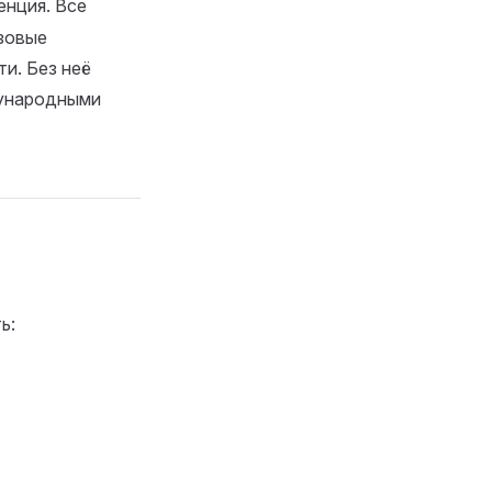
енция. Все
зовые
и. Без неё
дународными
ь: