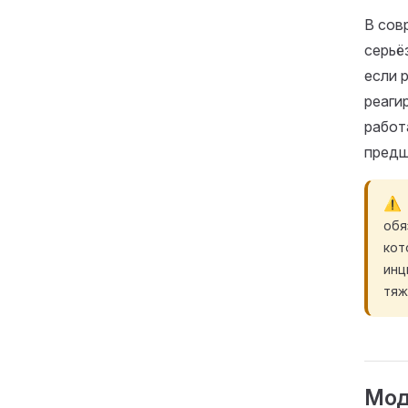
В сов
серьё
если 
реаги
работ
предш
обя
кот
инц
тяж
Мод