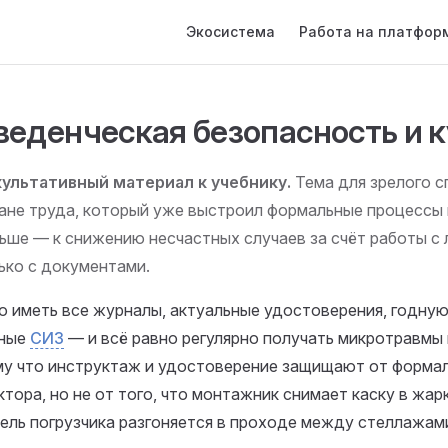
Main Navigation
Экосистема
Работа на платфор
веденческая безопасность и к
ультативный материал к учебнику.
Тема для зрелого с
ане труда, который уже выстроил формальные процессы 
ьше — к снижению несчастных случаев за счёт работы с 
ько с документами.
 иметь все журналы, актуальные удостоверения, годну
чные
СИЗ
— и всё равно регулярно получать микротравмы 
у что инструктаж и удостоверение защищают от формал
ктора, но не от того, что монтажник снимает каску в жар
ель погрузчика разгоняется в проходе между стеллажам