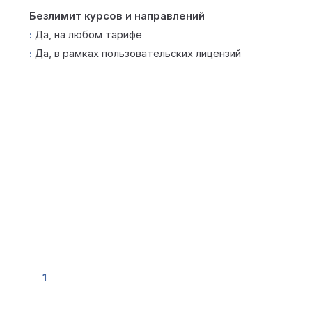
Безлимит курсов и направлений
Да, на любом тарифе
Да, в рамках пользовательских лицензий
Получить расчёт под вашу
компанию
Стоимость зависит от штатной численности,
объёма интеграций и условий технического
сопровождения. Расчёт — индивидуальный.
1
Коммерческое предложение