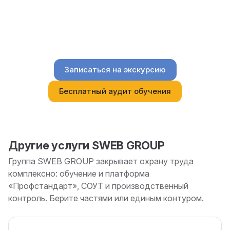
30 минут с менеджером — проведём по
модулям именно той области, что важна
вашей роли: Минтруд, 1С, отчёты, УЦ или
коробочное решение.
Записаться на экскурсию
Бесплатный аудит обучения
Другие услуги SWEB GROUP
Группа SWEB GROUP закрывает охрану труда
комплексно: обучение и платформа
«Профстандарт», СОУТ и производственный
контроль. Берите частями или единым контуром.