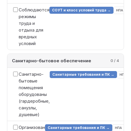
Соблюдаются
СОУТ и класс условий труда →
Ч
НПА
режимы
труда и
отдыха для
вредных
условий
Санитарно-бытовое обеспечение
0 / 4
Санитарно-
Санитарные требования и ПК →
НПА
бытовые
помещения
оборудованы
(гардеробные,
санузлы,
душевые)
Организован
Санитарные требования и ПК →
Ч
НПА