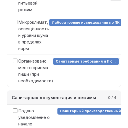
питьевой
режим
Микроклимат,
Лабораторные исследования по ПК →
освещённость
и уровни шума
в пределах
норм
Организовано
Санитарные требования и ПК →
НП
место приёма
пищи (при
необходимости)
Санитарная документация и режимы
0 / 4
Подано
Санитарный производственный ко
уведомление о
начале