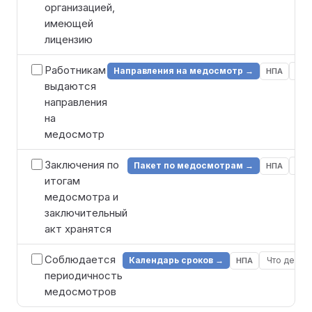
организацией,
имеющей
лицензию
Работникам
Направления на медосмотр →
Что
НПА
выдаются
направления
на
медосмотр
Заключения по
Пакет по медосмотрам →
Что
НПА
итогам
медосмотра и
заключительный
акт хранятся
Соблюдается
Календарь сроков →
Что делат
НПА
периодичность
медосмотров