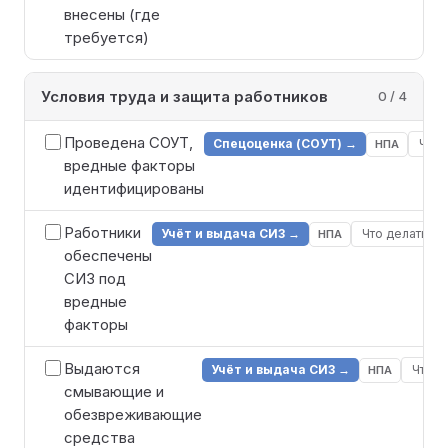
внесены (где
требуется)
Условия труда и защита работников
0 / 4
Проведена СОУТ,
Спецоценка (СОУТ) →
Что 
НПА
вредные факторы
идентифицированы
Работники
Учёт и выдача СИЗ →
Что делать
НПА
обеспечены
СИЗ под
вредные
факторы
Выдаются
Учёт и выдача СИЗ →
Что д
НПА
смывающие и
обезвреживающие
средства