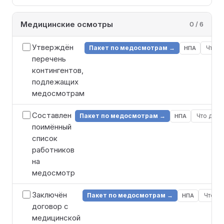
Медицинские осмотры
0 / 6
Утверждён
Пакет по медосмотрам →
Что д
НПА
перечень
контингентов,
подлежащих
медосмотрам
Составлен
Пакет по медосмотрам →
Что дела
НПА
поимённый
список
работников
на
медосмотр
Заключён
Пакет по медосмотрам →
Что де
НПА
договор с
медицинской