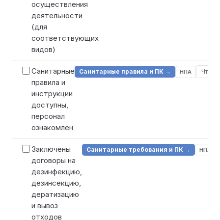
осуществления
деятельности
(для
соответствующих
видов)
Санитарные
Санитарные правила и ПК →
Что д
НПА
правила и
инструкции
доступны,
персонал
ознакомлен
Заключены
Санитарные требования и ПК →
НПА
договоры на
дезинфекцию,
дезинсекцию,
дератизацию
и вывоз
отходов