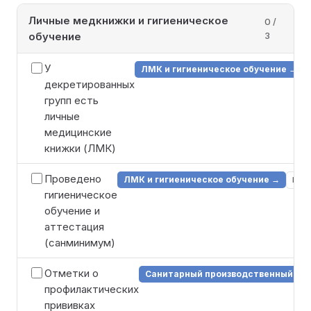
Личные медкнижки и гигиеническое
0 /
обучение
3
У
ЛМК и гигиеническое обучение →
декретированных
групп есть
личные
медицинские
книжки (ЛМК)
Проведено
ЛМК и гигиеническое обучение →
НПА
гигиеническое
обучение и
аттестация
(санминимум)
Отметки о
Санитарный производственный кон
профилактических
прививках