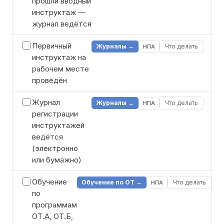
прошли вводный
инструктаж —
журнал ведётся
Первичный
Журналы →
Что делать
НПА
инструктаж на
рабочем месте
проведён
Журнал
Журналы →
Что делать
НПА
регистрации
инструктажей
ведётся
(электронно
или бумажно)
Обучение
Обучение по ОТ →
Что делать
НПА
по
программам
ОТ.А, ОТ.Б,