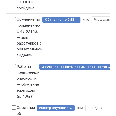
ОТ.ОППП
пройдено
Обучение по
Обучение по СИЗ →
Что делать
НПА
применению
СИЗ (ОТ.13)
— для
работников с
обязательной
выдачей
Работы
Обучение (работы повыш. опасности) →
повышенной
опасности
— обучение
ежегодно
(п. 46(в))
Сведения
Реестр обучения →
Что делать
НПА
об