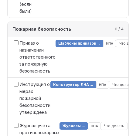
(если
были)
Пожарная безопасность
0 / 4
Приказ о
Шаблоны приказов →
Что дела
НПА
назначении
ответственного
за пожарную
безопасность
Инструкция о
Конструктор ЛНА →
Что делать
НПА
мерах
пожарной
безопасности
утверждена
Журнал учёта
Журналы →
Что делать
НПА
противопожарных