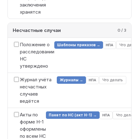
заключения
хранятся
Несчастные случаи
0 / 3
Положение о
Шаблоны приказов →
Что делат
НПА
расследовании
НС
утверждено
Журнал учёта
Журналы →
Что делать
НПА
несчастных
случаев
ведётся
Акты по
Пакет по НС (акт Н-1) →
Что делать
НПА
форме Н-1
оформлены
по всем НС