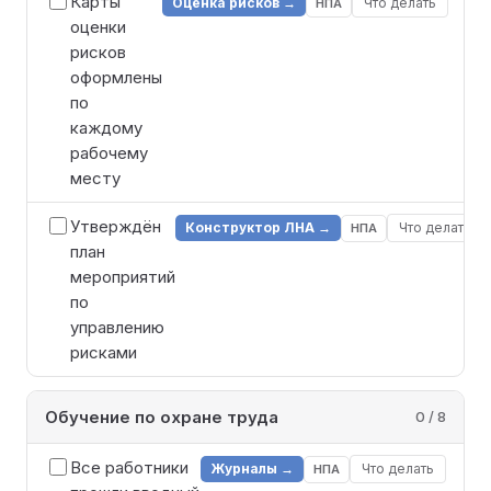
Карты
Оценка рисков →
Что делать
НПА
оценки
рисков
оформлены
по
каждому
рабочему
месту
Утверждён
Конструктор ЛНА →
Что делать
НПА
план
мероприятий
по
управлению
рисками
Обучение по охране труда
0 / 8
Все работники
Журналы →
Что делать
НПА