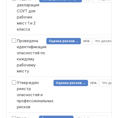
декларация
СОУТ для
рабочих
мест 1 и 2
класса
Проведена
Оценка рисков →
Что делать
НПА
идентификация
опасностей по
каждому
рабочему
месту
Утверждён
Оценка рисков →
Что делат
НПА
реестр
опасностей и
профессиональных
рисков