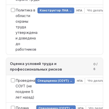
Политика в
Конструктор ЛНА →
Что делать
НПА
области
охраны
труда
утверждена
и доведена
до
работников
Оценка условий труда и
0 /
профессиональных рисков
6
Проведена
Спецоценка (СОУТ) →
Что делать
НПА
СОУТ (не
позднее 5
лет назад)
Подана
Спецоценка (СОУТ) →
Что делать
НПА