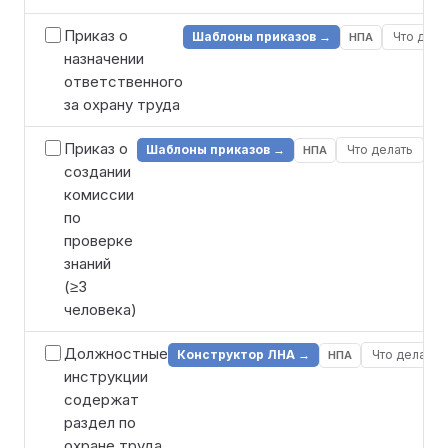
Приказ о
Шаблоны приказов →
Что дела
НПА
назначении
ответственного
за охрану труда
Приказ о
Шаблоны приказов →
Что делать
НПА
создании
комиссии
по
проверке
знаний
(≥3
человека)
Должностные
Конструктор ЛНА →
Что делать
НПА
инструкции
содержат
раздел по
охране труда