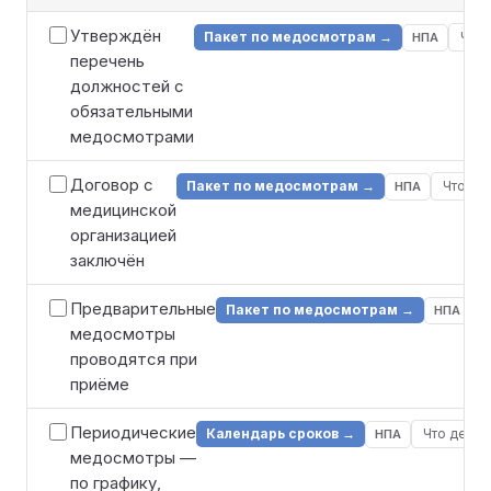
Утверждён
Пакет по медосмотрам →
Что 
НПА
перечень
должностей с
обязательными
медосмотрами
Договор с
Пакет по медосмотрам →
Что де
НПА
медицинской
организацией
заключён
Предварительные
Пакет по медосмотрам →
Ч
НПА
медосмотры
проводятся при
приёме
Периодические
Календарь сроков →
Что делат
НПА
медосмотры —
по графику,