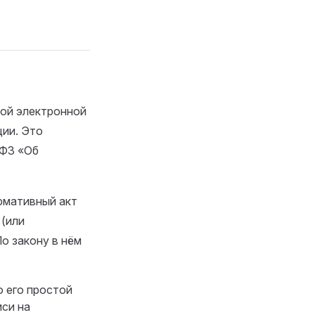
той электронной
ции. Это
-ФЗ «Об
рмативный акт
 (или
о закону в нём
о его простой
иси на