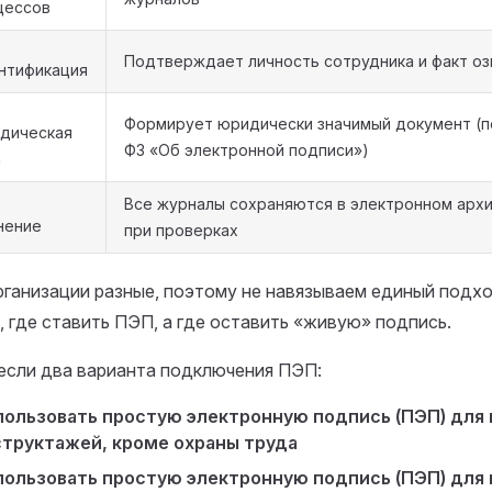
цессов
Подтверждает личность сотрудника и факт о
нтификация
Формирует юридически значимый документ (п
дическая
ФЗ «Об электронной подписи»)
а
Все журналы сохраняются в электронном архи
нение
при проверках
рганизации разные, поэтому не навязываем единый подх
, где ставить ПЭП, а где оставить «живую» подпись.
 если два варианта подключения ПЭП:
ользовать простую электронную подпись (ПЭП) для 
структажей, кроме охраны труда
пользовать простую электронную подпись (ПЭП) для