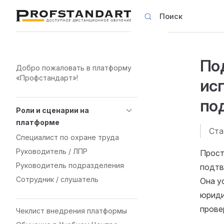
Поиск
Skip to content
По
Sidebar Navigation
Добро пожаловать в платформу
«Профстандарт»!
ис
по
Роли и сценарии на
платформе
Ста
Специалист по охране труда
Руководитель / ЛПР
Прост
Руководитель подразделения
подтв
Сотрудник / слушатель
Она у
юриди
прове
Чеклист внедрения платформы