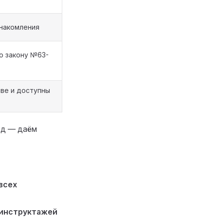
знакомления
о закону №63-
ве и доступны
од — даём
всех
 инструктажей