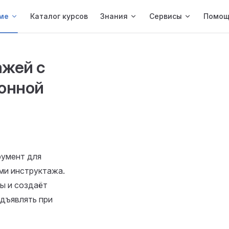
ме
Каталог курсов
Знания
Сервисы
Помощ
ажей с
онной
румент для
ми инструктажа.
ы и создаёт
дъявлять при