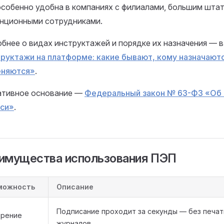
собенно удобна в компаниях с филиалами, большим шта
нционными сотрудниками.
бнее о видах инструктажей и порядке их назначения — в
руктажи на платформе: какие бывают, кому назначаютс
еняются»
.
тивное основание —
Федеральный закон № 63-ФЗ «Об 
си»
.
имущества использования ПЭП
можность
Описание
Подписание проходит за секунды — без печат
орение
журналов