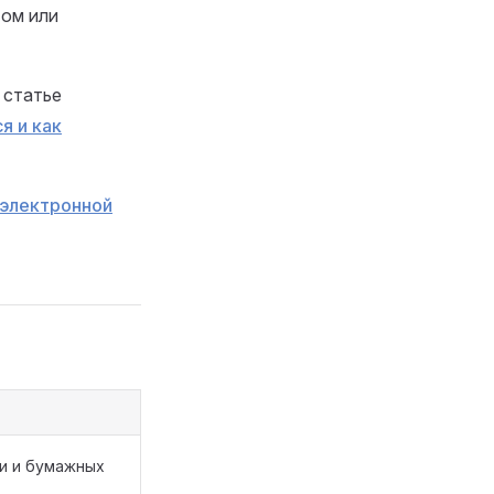
том или
 статье
я и как
электронной
и и бумажных