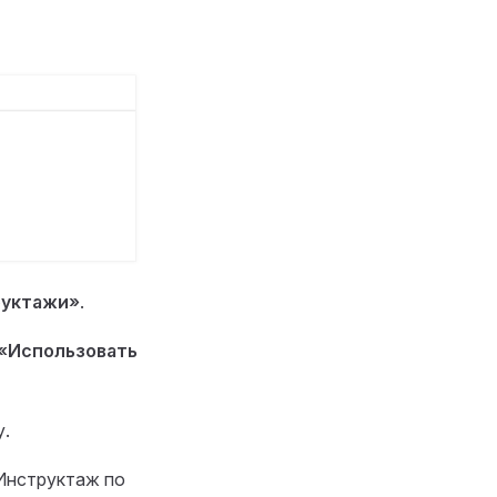
руктажи»
.
«Использовать
у.
Инструктаж по