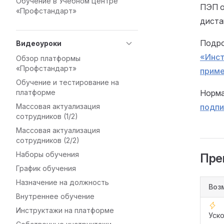
Обучение в Учебном Центре
ПЭП о
«Профстандарт»
диста
Подро
Видеоуроки
«Инст
Обзор платформы
«Профстандарт»
прим
Обучение и тестирование на
платформе
Норма
Массовая актуализация
подпи
сотрудников (1/2)
Массовая актуализация
сотрудников (2/2)
Наборы обучения
Пре
График обучения
Назначение на должность
Воз
Внутреннее обучение
Инструктажи на платформе
Уск