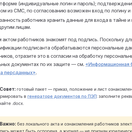
тформе (индивидуальные логин и пароль); подтвержден
ом из СМС, по согласованию возможен вход по логину и
занность работника хранить данные для входа в тайне и
другим лицам.
м актом работников знакомят под подпись. Поскольку дл
ификации подписанта обрабатываются персональные да
ников, отразите это в согласии на обработку персональн
ьных документах по их защите — см.
«Информационная б
а персданных»
.
Совет
готовый пакет — приказ, положение и лист ознакомл
рмировать в
генераторе документов по ПЭП
: заполните рекв
чайте .docx.
Важно
без локального акта и ознакомления работников элек
пись может быть оспорена, а журнал — не признан юридическ