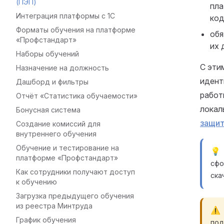
(ПЭП)
пла
Интеграция платформы с 1С
код
Форматы обучения на платформе
обя
«Профстандарт»
их 
Наборы обучений
С эти
Назначение на должность
идент
Дашборд и фильтры
работ
Отчёт «Статистика обучаемости»
локал
Бонусная система
защит
Создание комиссий для
внутреннего обучения
Обучение и тестирование на
платформе «Профстандарт»
сфо
Как сотрудники получают доступ
ска
к обучению
Загрузка предыдущего обучения
из реестра Минтруда
График обучения
под