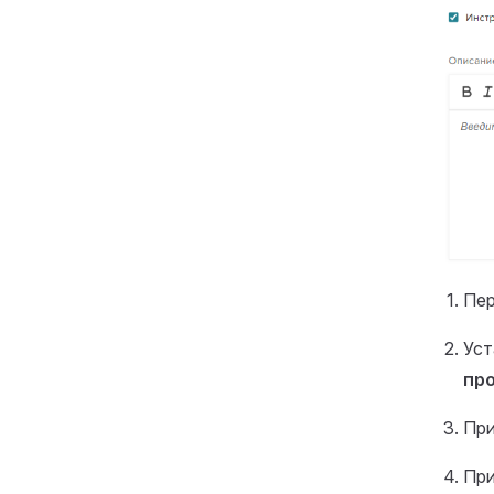
Пер
Уст
пр
При
При