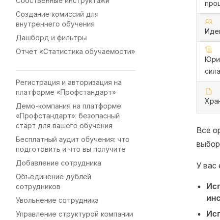
Собственные инструктажи
про
Создание комиссий для
внутреннего обучения
Иде
Дашборд и фильтры
Отчёт «Статистика обучаемости»
Юри
сил
Регистрация и авторизация на
платформе «Профстандарт»
Хра
Демо-компания на платформе
«Профстандарт»: безопасный
старт для вашего обучения
Все о
Бесплатный аудит обучения: что
выбор
подготовить и что вы получите
Добавление сотрудника
У вас
Объединение дублей
Исп
сотрудников
ин
Увольнение сотрудника
Ис
Управление структурой компании