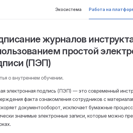
Main Navigation
Экосистема
Работа на платфор
дписание журналов инструкт
пользованием простой электр
дписи (ПЭП)
тья о внутреннем обучении.
ая электронная подпись (ПЭП) — это современный инст
ерждения факта ознакомления сотрудников с материала
скоряет документооборот, исключает бумажные процесс
чески значимые электронные записи, которые можно пре
рках.