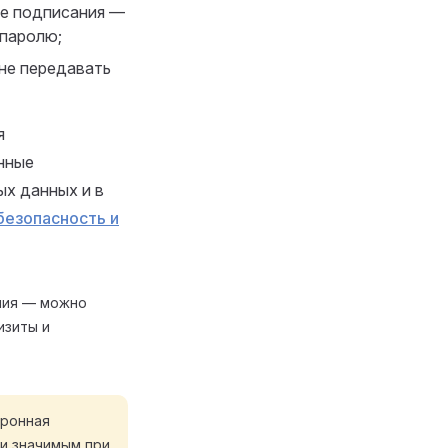
ие подписания —
 паролю;
 не передавать
я
нные
ых данных и в
езопасность и
ения — можно
изиты и
тронная
и значимым при