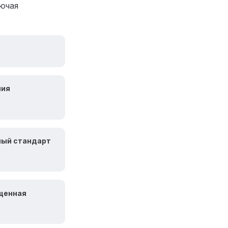
лючая
ния
ный стандарт
бщенная