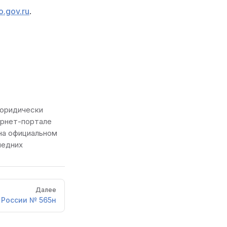
o.gov.ru
.
 юридически
ернет-портале
 на официальном
ледних
Далее
 России № 565н