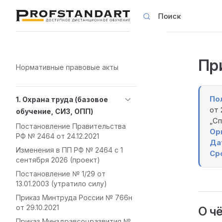
Поиск
Skip to content
Пр
Sidebar Navigation
Нормативные правовые акты
По
1. Охрана труда (базовое
от 
обучение, СИЗ, ОПП)
„Сп
Постановление Правительства
Ор
РФ № 2464 от 24.12.2021
Да
Изменения в ПП РФ № 2464 с 1
Ср
сентября 2026 (проект)
Постановление № 1/29 от
13.01.2003 (утратило силу)
Приказ Минтруда России № 766н
от 29.10.2021
О ч
Приказ Минздравсоцразвития №