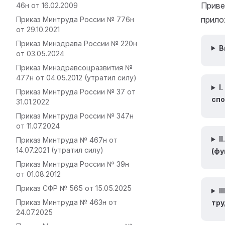
Приве
46н от 16.02.2009
прило
Приказ Минтруда России № 776н
от 29.10.2021
Приказ Минздрава России № 220н
В
от 03.05.2024
Приказ Минздравсоцразвития №
477н от 04.05.2012 (утратил силу)
I
Приказ Минтруда России № 37 от
спо
31.01.2022
Приказ Минтруда России № 347н
от 11.07.2024
I
Приказ Минтруда № 467н от
14.07.2021 (утратил силу)
(фу
Приказ Минтруда России № 39н
от 01.08.2012
Приказ СФР № 565 от 15.05.2025
I
Приказ Минтруда № 463н от
тру
24.07.2025