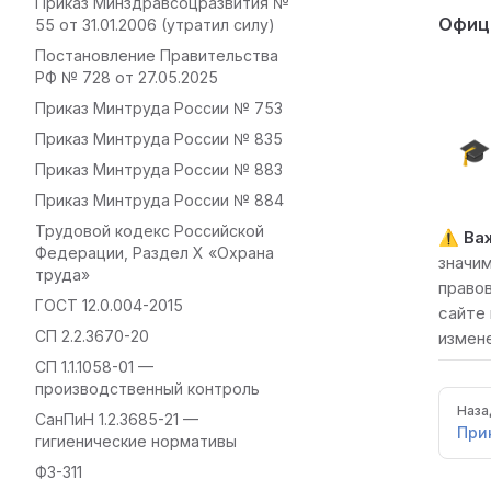
Приказ Минздравсоцразвития №
Офиц
55 от 31.01.2006 (утратил силу)
Постановление Правительства
РФ № 728 от 27.05.2025
Приказ Минтруда России № 753
Приказ Минтруда России № 835

Приказ Минтруда России № 883
Приказ Минтруда России № 884
Трудовой кодекс Российской
⚠️
Ва
Федерации, Раздел X «Охрана
значи
труда»
право
ГОСТ 12.0.004-2015
сайте
СП 2.2.3670-20
измене
СП 1.1.1058-01 —
производственный контроль
Pager
Наза
СанПиН 1.2.3685-21 —
При
гигиенические нормативы
ФЗ-311