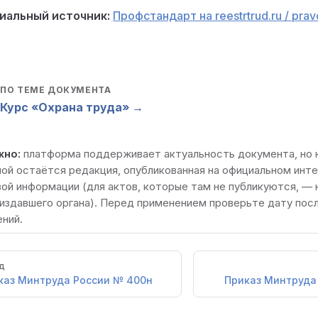
иальный источник:
Профстандарт на reestrtrud.ru / prav
ПО ТЕМЕ ДОКУМЕНТА

Курс «Охрана труда» →
жно:
платформа поддерживает актуальность документа, но
мой остаётся редакция, опубликованная на
официальном инт
вой информации
(для актов, которые там не публикуются, —
 издавшего органа). Перед применением проверьте дату пос
ний.
д
каз Минтруда России № 400н
Приказ Минтруда