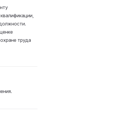
онту
 квалификации,
 должности.
оценке
 охране труда
ения.