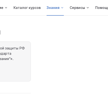
ме
Каталог курсов
Знания
Сервисы
Помощ
н
ной защиты РФ
ндарта
вания“».