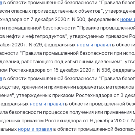
л
в области промышленной безопасности "Правила безо
ески опасных производственных объектов", утвержденн
хнадзора от 7 декабря 2020 г. N 500, федеральных
норм 
ти промышленной безопасности "Правила промышленной
ов нефти и нефтепродуктов", утвержденных приказом Р
кабря 2020 г. N 529, федеральных
норм и правил
в област
асности "Правила промышленной безопасности при испо
дования, работающего под избыточным давлением", ут
зом Ростехнадзора от 15 декабря 2020 г. N 536, федерал
л
в области промышленной безопасности "Правила безоп
водстве, хранении и применении взрывчатых материало
чения", утвержденных приказом Ростехнадзора от 3 дека
федеральных
норм и правил
в области промышленной без
ила безопасности процессов получения или применения 
жденных приказом Ростехнадзора от 9 декабря 2020 г. N 
ральных
норм и правил
в области промышленной безопас