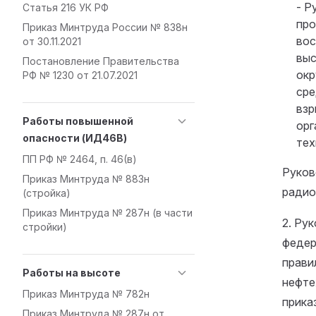
- Р
Статья 216 УК РФ
про
Приказ Минтруда России № 838н
вос
от 30.11.2021
выс
Постановление Правительства
окр
РФ № 1230 от 21.07.2021
сре
взр
Работы повышенной
орг
опасности (ИД46В)
тех
ПП РФ № 2464, п. 46(в)
Руков
Приказ Минтруда № 883н
радио
(стройка)
Приказ Минтруда № 287н (в части
2. Ру
стройки)
феде
прави
Работы на высоте
нефте
Приказ Минтруда № 782н
прика
Приказ Минтруда № 287н от