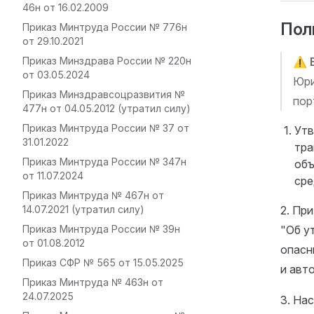
46н от 16.02.2009
Пол
Приказ Минтруда России № 776н
от 29.10.2021
Приказ Минздрава России № 220н
⚠️
от 03.05.2024
Юри
Приказ Минздравсоцразвития №
пор
477н от 04.05.2012 (утратил силу)
Приказ Минтруда России № 37 от
Утв
31.01.2022
тра
Приказ Минтруда России № 347н
объ
от 11.07.2024
сре
Приказ Минтруда № 467н от
14.07.2021 (утратил силу)
2. Пр
Приказ Минтруда России № 39н
"Об у
от 01.08.2012
опасн
Приказ СФР № 565 от 15.05.2025
и авт
Приказ Минтруда № 463н от
24.07.2025
3. Нас