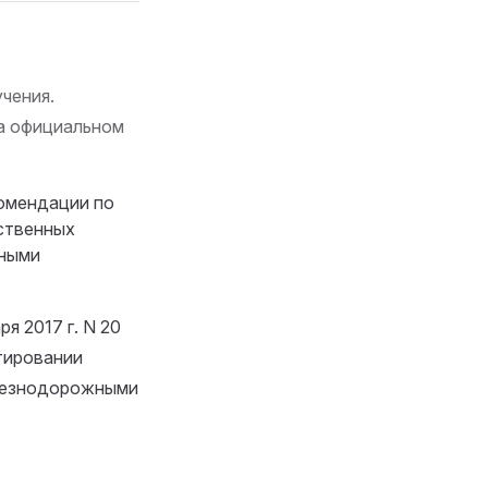
чения.
на официальном
омендации по
ственных
тными
я 2017 г. N 20
тировании
елезнодорожными