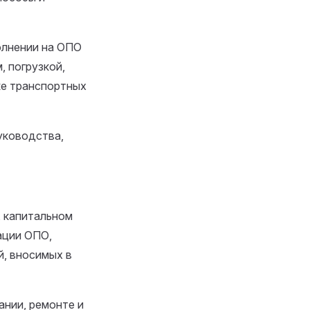
олнении на ОПО
, погрузкой,
ке транспортных
уководства,
, капитальном
ации ОПО,
й, вносимых в
ании, ремонте и