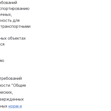
ебований
нспортированию
ичных,
ность для
 транспортными
ных объектах
тся
ию
 требований
ности "Общие
еских,
твержденных
льных
норм и