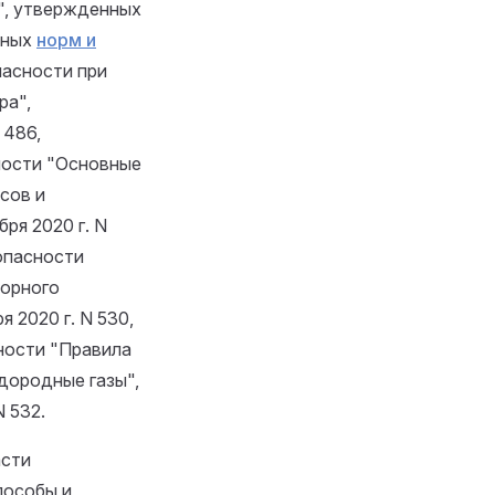
", утвержденных
ьных
норм и
асности при
ра",
 486,
ности "Основные
сов и
ря 2020 г. N
опасности
торного
 2020 г. N 530,
ности "Правила
дородные газы",
 532.
асти
пособы и