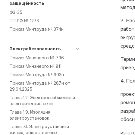
защищённость
метод
ФЗ-35
3. На
ПП РФ № 1273
работ
Приказ Минтруда № 374н
выгру
средс
Электробезопасность
Приказ Минэнерго № 796
Терми
Приказ Минэнерго № 811
приве
Приказ Минтруда № 903н
4. По
Приказ Минтруда № 287н от
29.04.2025
проек
Глава 1.2. Электроснабжение и
ремон
электрические сети
разра
Глава 1.9. Изоляция
электроустановок
обосн
Глава 7.1. Электроустановки
изгот
жилых, общественных,