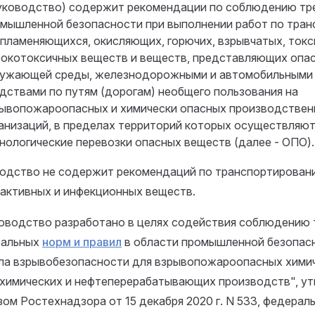
уководство) содержит рекомендации по соблюдению тр
мышленной безопасности при выполнении работ по тра
пламеняющихся, окисляющих, горючих, взрывчатых, токс
окотоксичных веществ и веществ, представляющих опас
ужающей среды, железнодорожными и автомобильными
дствами по путям (дорогам) необщего пользования на
ывопожароопасных и химически опасных производствен
анизаций, в пределах территорий которых осуществляю
нологические перевозки опасных веществ (далее - ОПО).
одство не содержит рекомендаций по транспортирован
активных и инфекционных веществ.
ководство разработано в целях содействия соблюдению
ральных
норм и правил
в области промышленной безопас
ла взрывобезопасности для взрывопожароопасных химич
химических и нефтеперерабатывающих производств", у
зом Ростехнадзора от 15 декабря 2020 г. N 533, федера