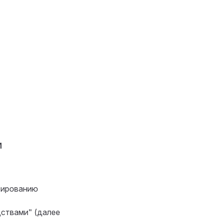
И
тированию
ствами" (далее