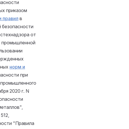
пасности
ых приказом
и правил
в
 безопасности
остехнадзора от
и промышленной
льзовании
вержденных
ьных
норм и
асности при
в промышленного
бря 2020 г. N
опасности
металлов",
512,
ности "Правила