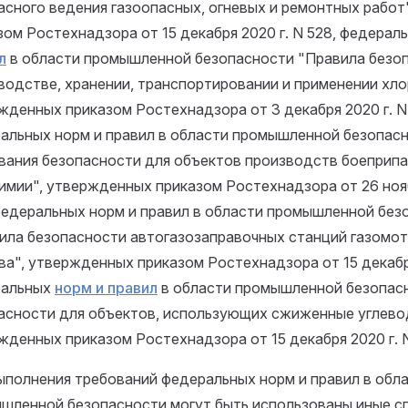
асного ведения газоопасных, огневых и ремонтных работ
зом Ростехнадзора от 15 декабря 2020 г. N 528, федерал
л
в области промышленной безопасности "Правила безоп
водстве, хранении, транспортировании и применении хло
жденных приказом Ростехнадзора от 3 декабря 2020 г. N
альных норм и правил в области промышленной безопас
вания безопасности для объектов производств боеприпа
имии", утвержденных приказом Ростехнадзора от 26 нояб
федеральных норм и правил в области промышленной без
ила безопасности автогазозаправочных станций газомо
ва", утвержденных приказом Ростехнадзора от 15 декабря
ральных
норм и правил
в области промышленной безопас
асности для объектов, использующих сжиженные углево
жденных приказом Ростехнадзора от 15 декабря 2020 г. N
ыполнения требований федеральных норм и правил в обл
шленной безопасности могут быть использованы иные с