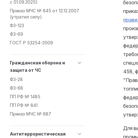
с 01.09.2025)
безоп
Приказ МЧС № 645 от 12.12.2007
прика
(утратил силу)
прави
ФЗ-123
произ
ФЗ-69
утвер
ГОСТ Р 53254-2009
федер
требо
спецх
Гражданская оборона и
защита от ЧС
458, 
ФЗ-28
"Прав
ФЗ-68
топли
ПП РФ № 1485
феде
ПП РФ № 841
безоп
Приказ МЧС № 687
утвер
Для в
Антитеррористическая
промы