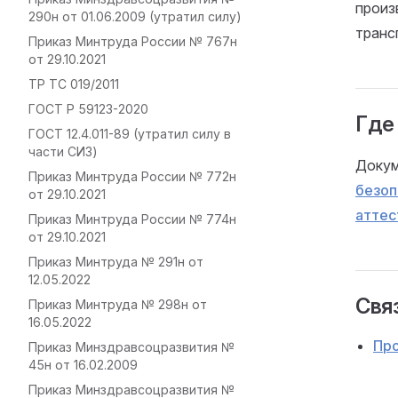
произ
290н от 01.06.2009 (утратил силу)
транс
Приказ Минтруда России № 767н
от 29.10.2021
ТР ТС 019/2011
ГОСТ Р 59123-2020
Где
ГОСТ 12.4.011-89 (утратил силу в
части СИЗ)
Докум
Приказ Минтруда России № 772н
безоп
от 29.10.2021
аттес
Приказ Минтруда России № 774н
от 29.10.2021
Приказ Минтруда № 291н от
12.05.2022
Связ
Приказ Минтруда № 298н от
16.05.2022
Пр
Приказ Минздравсоцразвития №
45н от 16.02.2009
Приказ Минздравсоцразвития №