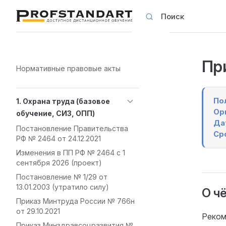
Поиск
Skip to content
Пр
Sidebar Navigation
Нормативные правовые акты
По
1. Охрана труда (базовое
Ор
обучение, СИЗ, ОПП)
Да
Постановление Правительства
Ср
РФ № 2464 от 24.12.2021
Изменения в ПП РФ № 2464 с 1
сентября 2026 (проект)
Постановление № 1/29 от
13.01.2003 (утратило силу)
О ч
Приказ Минтруда России № 766н
от 29.10.2021
Реком
Приказ Минздравсоцразвития №