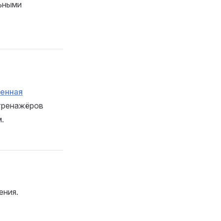
ьными
енная
 тренажёров
.
ения.