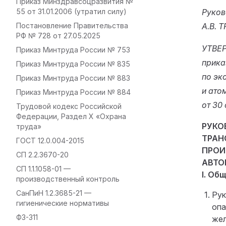
Приказ Минздравсоцразвития №
55 от 31.01.2006 (утратил силу)
Руков
Постановление Правительства
А.В.
РФ № 728 от 27.05.2025
УТВЕ
Приказ Минтруда России № 753
прика
Приказ Минтруда России № 835
по эк
Приказ Минтруда России № 883
и ато
Приказ Минтруда России № 884
от 30
Трудовой кодекс Российской
Федерации, Раздел X «Охрана
РУКО
труда»
ТРАН
ГОСТ 12.0.004-2015
ПРОИ
СП 2.2.3670-20
АВТО
СП 1.1.1058-01 —
I. Об
производственный контроль
СанПиН 1.2.3685-21 —
Рук
гигиенические нормативы
опа
ФЗ-311
жел