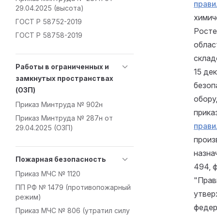
прави
29.04.2025 (высота)
химич
ГОСТ Р 58752-2019
Росте
ГОСТ Р 58758-2019
облас
склад
Работы в ограниченных и
15 де
замкнутых пространствах
безоп
(ОЗП)
обору
Приказ Минтруда № 902н
прика
Приказ Минтруда № 287н от
прави
29.04.2025 (ОЗП)
произ
назна
Пожарная безопасность
494, 
Приказ МЧС № 1120
"Прав
ПП РФ № 1479 (противопожарный
утвер
режим)
феде
Приказ МЧС № 806 (утратил силу