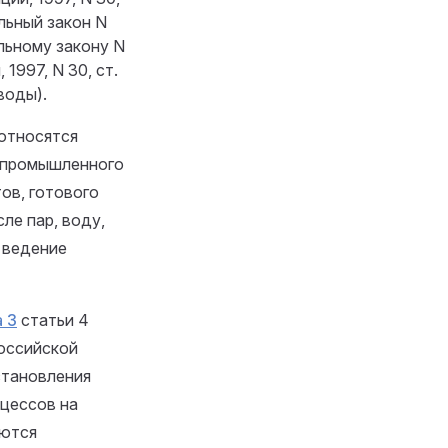
ральный закон N
льному закону N
1997, N 30, ст.
воды).
относятся
 промышленного
ов, готового
ле пар, воду,
е ведение
 3
статьи 4
оссийской
установления
оцессов на
уются