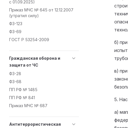
с 01.09.2025)
строи
Приказ МЧС № 645 от 12.12.2007
техни
(утратил силу)
опасн
ФЗ-123
техно
ФЗ-69
ГОСТ Р 53254-2009
б) пр
испыт
трубо
Гражданская оборона и
защита от ЧС
в) пр
ФЗ-28
закон
ФЗ-68
безоп
ПП РФ № 1485
ПП РФ № 841
5. На
Приказ МЧС № 687
а) ма
федер
Антитеррористическая