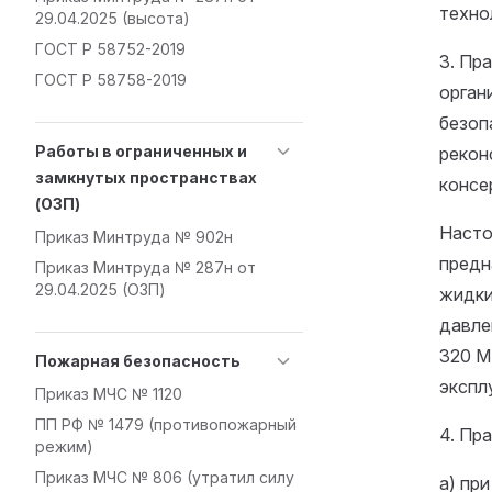
техно
29.04.2025 (высота)
ГОСТ Р 58752-2019
3. Пр
ГОСТ Р 58758-2019
орган
безоп
Работы в ограниченных и
рекон
замкнутых пространствах
консе
(ОЗП)
Насто
Приказ Минтруда № 902н
предн
Приказ Минтруда № 287н от
29.04.2025 (ОЗП)
жидки
давле
320 М
Пожарная безопасность
экспл
Приказ МЧС № 1120
ПП РФ № 1479 (противопожарный
4. Пр
режим)
Приказ МЧС № 806 (утратил силу
а) пр