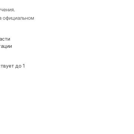
чения.
на официальном
асти
тации
ствует до 1