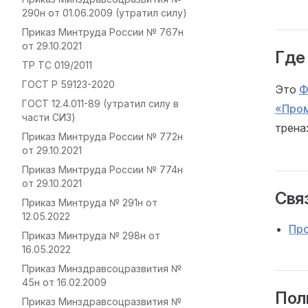
290н от 01.06.2009 (утратил силу)
Приказ Минтруда России № 767н
от 29.10.2021
Где
ТР ТС 019/2011
ГОСТ Р 59123-2020
Это
Ф
ГОСТ 12.4.011-89 (утратил силу в
«Пром
части СИЗ)
трен
Приказ Минтруда России № 772н
от 29.10.2021
Приказ Минтруда России № 774н
от 29.10.2021
Связ
Приказ Минтруда № 291н от
12.05.2022
Пр
Приказ Минтруда № 298н от
16.05.2022
Приказ Минздравсоцразвития №
45н от 16.02.2009
Пол
Приказ Минздравсоцразвития №