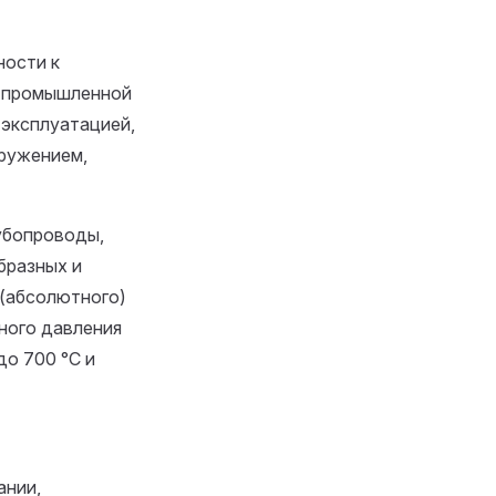
ности к
и промышленной
 эксплуатацией,
оружением,
убопроводы,
бразных и
 (абсолютного)
чного давления
до 700 °C и
ании,