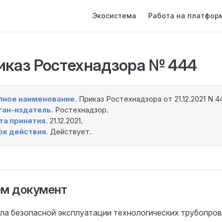
Main Navigation
Экосистема
Работа на платфор
иказ Ростехнадзора № 444
лное наименование.
Приказ Ростехнадзора от 21.12.2021 N 4
ган-издатель.
Ростехнадзор.
та принятия.
21.12.2021.
ок действия.
Действует.
ём документ
ла безопасной эксплуатации технологических трубопро