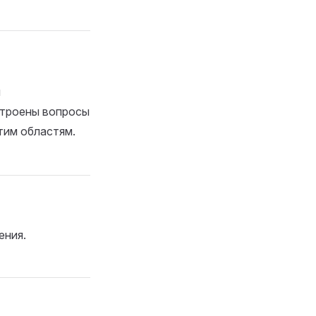
й
строены вопросы
тим областям.
ения.