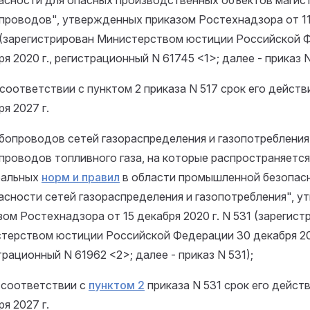
асности для опасных производственных объектов магис
проводов", утвержденных приказом Ростехнадзора от 11 
 (зарегистрирован Министерством юстиции Российской 
я 2020 г., регистрационный N 61745 <1>; далее - приказ N
 соответствии с пунктом 2 приказа N 517 срок его действ
ря 2027 г.
убопроводов сетей газораспределения и газопотребления
проводов топливного газа, на которые распространяетс
ральных
норм и правил
в области промышленной безопас
асности сетей газораспределения и газопотребления", 
зом Ростехнадзора от 15 декабря 2020 г. N 531 (зарегист
терством юстиции Российской Федерации 30 декабря 202
трационный N 61962 <2>; далее - приказ N 531);
 соответствии с
пунктом 2
приказа N 531 срок его дейст
ря 2027 г.