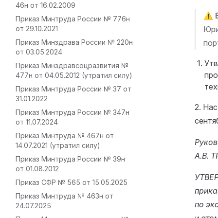
46н от 16.02.2009
⚠️
Приказ Минтруда России № 776н
от 29.10.2021
Юри
Приказ Минздрава России № 220н
пор
от 03.05.2024
Утв
Приказ Минздравсоцразвития №
про
477н от 04.05.2012 (утратил силу)
тех
Приказ Минтруда России № 37 от
31.01.2022
2. Нас
Приказ Минтруда России № 347н
сентяб
от 11.07.2024
Приказ Минтруда № 467н от
Руков
14.07.2021 (утратил силу)
А.В.
Приказ Минтруда России № 39н
от 01.08.2012
УТВЕ
Приказ СФР № 565 от 15.05.2025
прика
Приказ Минтруда № 463н от
по эк
24.07.2025