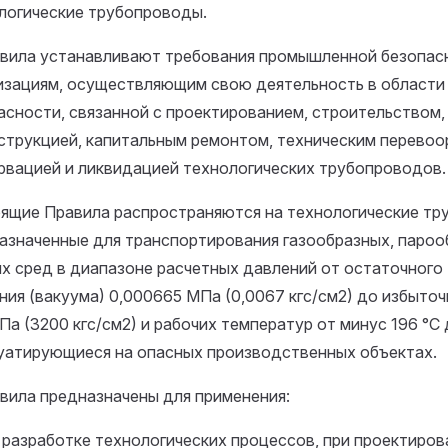
логические трубопроводы.
авила устанавливают требования промышленной безопас
изациям, осуществляющим свою деятельность в област
асности, связанной с проектированием, строительством,
струкцией, капитальным ремонтом, техническим перево
рвацией и ликвидацией технологических трубопроводов.
ящие Правила распространяются на технологические тр
азначенные для транспортирования газообразных, пароо
х сред в диапазоне расчетных давлений от остаточного
ния (вакуума) 0,000665 МПа (0,0067 кгс/см2) до избыто
Па (3200 кгс/см2) и рабочих температур от минус 196 °C 
уатирующиеся на опасных производственных объектах.
авила предназначены для применения:
и разработке технологических процессов, при проектиров