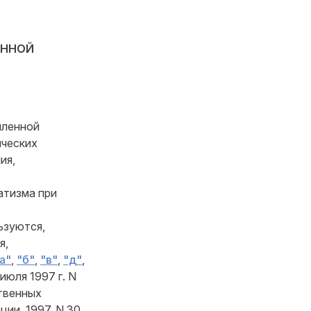
ЕННОЙ
шленной
ических
ия,
атизма при
ьзуются,
я,
а"
,
"б"
,
"в"
,
"д"
,
июля 1997 г. N
твенных
ии, 1997, N 30,