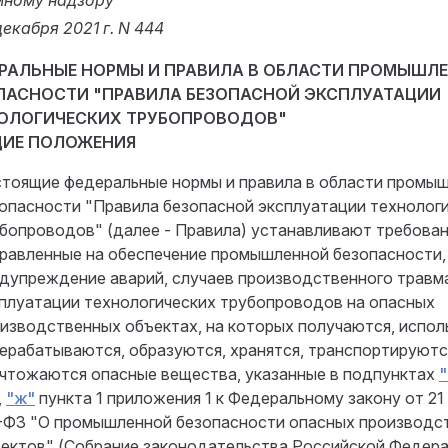
мному надзору
декабря 2021 г. N 444
РАЛЬНЫЕ НОРМЫ И ПРАВИЛА В ОБЛАСТИ ПРОМЫШЛ
ПАСНОСТИ "ПРАВИЛА БЕЗОПАСНОЙ ЭКСПЛУАТАЦИИ
ОЛОГИЧЕСКИХ ТРУБОПРОВОДОВ"
БЩИЕ ПОЛОЖЕНИЯ
тоящие федеральные нормы и правила в области промы
опасности "Правила безопасной эксплуатации технолог
бопроводов" (далее - Правила) устанавливают требован
равленные на обеспечение промышленной безопасности,
дупреждение аварий, случаев производственного травм
плуатации технологических трубопроводов на опасных
изводственных объектах, на которых получаются, испол
ерабатываются, образуются, хранятся, транспортируютс
чтожаются опасные вещества, указанные в подпунктах
"
,
"ж"
пункта 1 приложения 1 к Федеральному закону от 21 
-ФЗ "О промышленной безопасности опасных производс
ектов" (Собрание законодательства Российской Федерац