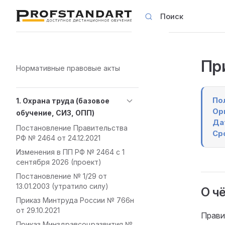
Поиск
Skip to content
Пр
Sidebar Navigation
Нормативные правовые акты
По
1. Охрана труда (базовое
Ор
обучение, СИЗ, ОПП)
Да
Постановление Правительства
Ср
РФ № 2464 от 24.12.2021
Изменения в ПП РФ № 2464 с 1
сентября 2026 (проект)
Постановление № 1/29 от
13.01.2003 (утратило силу)
О ч
Приказ Минтруда России № 766н
от 29.10.2021
Прави
Приказ Минздравсоцразвития №