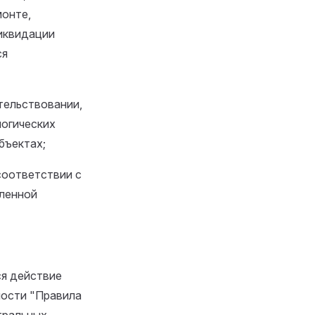
монте,
иквидации
ся
тельствовании,
логических
бъектах;
соответствии с
ленной
ся действие
ности "Правила