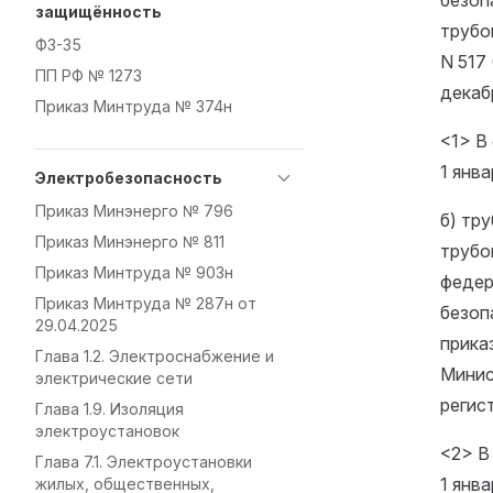
безоп
защищённость
трубо
ФЗ-35
N 517
ПП РФ № 1273
декабр
Приказ Минтруда № 374н
<1> В
1 янва
Электробезопасность
Приказ Минэнерго № 796
б) тр
Приказ Минэнерго № 811
трубо
Приказ Минтруда № 903н
феде
Приказ Минтруда № 287н от
безоп
29.04.2025
прика
Глава 1.2. Электроснабжение и
Минис
электрические сети
регис
Глава 1.9. Изоляция
электроустановок
<2> В
Глава 7.1. Электроустановки
1 янва
жилых, общественных,