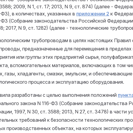
 3588; 2009, N 1, ст. 17; 2013, N 9, ст. 874) (далее - Феде
-ФЗ), в количествах, указанных в
приложении 2
к Федера
-ФЗ (Собрание законодательства Российской Федерации, 
8; 2017, N 9, ст. 1282) (далее - технологические трубопро
нологическим трубопроводам в целях настоящих Правил 
проводы, предназначенные для перемещения в пределах
риятия или группы этих предприятий сырья, полуфабрикат
кта, вспомогательных материалов, включающих в том чис
х, газы, хладагенты, смазки, эмульсии, и обеспечивающи
логического процесса и эксплуатацию оборудования.
авила разработаны с целью выполнения положений
пункта
ального закона N 116-ФЗ (Собрание законодательства Р
ции, 1997, N 30, ст. 3588; 2013, N 27, ст. 3478) в части 
тельных требований к безопасности технологических пр
ых производственных объектах, на которых эксплуатир