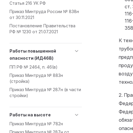
Статья 216 УК РФ
ст.
Приказ Минтруда России № 838н
116
от 30.11.2021
116
Постановление Правительства
358
РФ № 1230 от 21.07.2021
К тех
трубо
Работы повышенной
предп
опасности (ИД46В)
проду
ПП РФ № 2464, п. 46(в)
возду
Приказ Минтруда № 883н
(стройка)
техно
Приказ Минтруда № 287н (в части
2. Пр
стройки)
Федер
Федера
Работы на высоте
обяза
Приказ Минтруда № 782н
опасн
Приказ Минтруда № 287н от