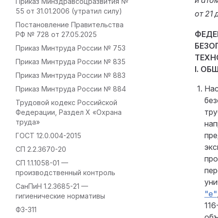
и ато
Приказ Минздравсоцразвития №
55 от 31.01.2006 (утратил силу)
от 21 
Постановление Правительства
ФЕДЕ
РФ № 728 от 27.05.2025
БЕЗО
Приказ Минтруда России № 753
ТЕХН
Приказ Минтруда России № 835
I. О
Приказ Минтруда России № 883
Нас
Приказ Минтруда России № 884
без
Трудовой кодекс Российской
тру
Федерации, Раздел X «Охрана
труда»
нап
пре
ГОСТ 12.0.004-2015
экс
СП 2.2.3670-20
про
СП 1.1.1058-01 —
пер
производственный контроль
уни
СанПиН 1.2.3685-21 —
"е"
гигиенические нормативы
116
ФЗ-311
объ