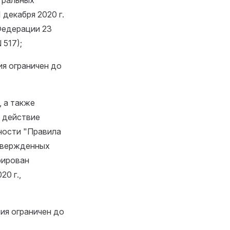
тральных
декабря 2020 г.
Федерации 23
 517);
ия ограничен до
, а также
я действие
ности "Правила
утвержденных
рирован
0 г.,
вия ограничен до