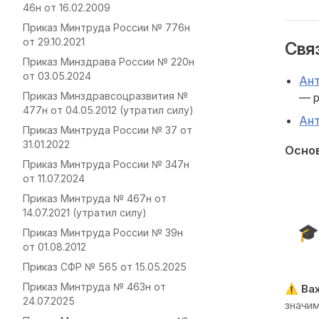
46н от 16.02.2009
Приказ Минтруда России № 776н
от 29.10.2021
Связ
Приказ Минздрава России № 220н
от 03.05.2024
Ант
Приказ Минздравсоцразвития №
— р
477н от 04.05.2012 (утратил силу)
Ан
Приказ Минтруда России № 37 от
31.01.2022
Основ
Приказ Минтруда России № 347н
от 11.07.2024
Приказ Минтруда № 467н от
14.07.2021 (утратил силу)

Приказ Минтруда России № 39н
от 01.08.2012
Приказ СФР № 565 от 15.05.2025
Приказ Минтруда № 463н от
⚠️
Ва
24.07.2025
значи