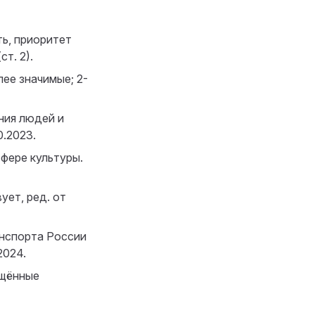
ь, приоритет
т. 2).
ее значимые; 2-
ния людей и
0.2023.
фере культуры.
ует, ред. от
нспорта России
2024.
щённые