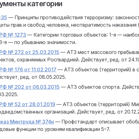
ументы категории
-35
— Принципы противодействия терроризму: законност
иты прав и свобод человека, неотвратимость наказания (с
РФ № 1273
— Категории торговых объектов: 1-я — наибол
 3-я — по убыванию значимости.
РФ № 272 от 25.03.2015
— АТЗ мест массового пребыва
ектов, охраняемых Росгвардией. Действует, ред. от 24.1
РФ № 176 от 11.02.2017
— АТЗ объектов (территорий) в с
ствует, ред. от 08.05.2025.
РФ № 202 от 06.03.2015
— АТЗ объектов спорта. Действ
03.2025.
РФ № 52 от 28.01.2019
— АТЗ объектов (территорий) Ми
одведомственных организаций. Действует, ред. от 20.12.
каз Минтруда № 374н
— Профстандарт описывает обоб
довые функции по уровням квалификации 5–7.