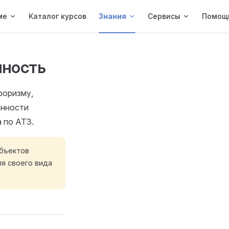
ме
Каталог курсов
Знания
Сервисы
Помощ
нность
роризму,
ённости
 по АТЗ.
объектов
я своего вида