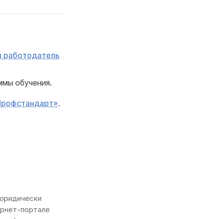
н работодатель
мы обучения.
«Профстандарт»
.
 юридически
ернет-портале