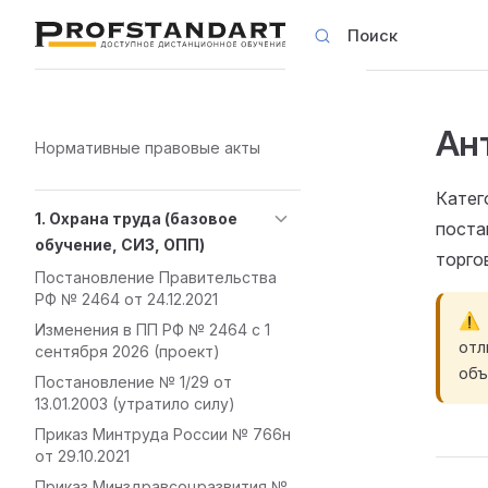
Поиск
Skip to content
Ан
Sidebar Navigation
Нормативные правовые акты
Катег
1. Охрана труда (базовое
поста
обучение, СИЗ, ОПП)
торго
Постановление Правительства
РФ № 2464 от 24.12.2021
Изменения в ПП РФ № 2464 с 1
отл
сентября 2026 (проект)
объ
Постановление № 1/29 от
13.01.2003 (утратило силу)
Приказ Минтруда России № 766н
от 29.10.2021
Приказ Минздравсоцразвития №