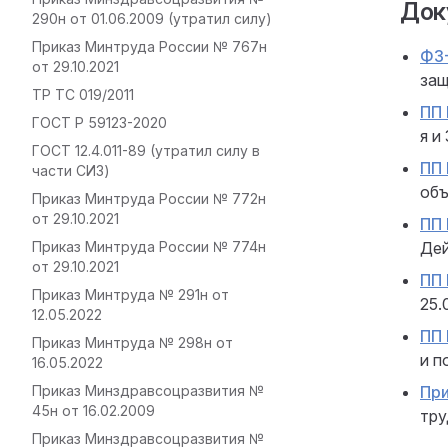
Док
290н от 01.06.2009 (утратил силу)
Приказ Минтруда России № 767н
ФЗ
от 29.10.2021
защ
ТР ТС 019/2011
ПП 
ГОСТ Р 59123-2020
я и
ГОСТ 12.4.011-89 (утратил силу в
ПП 
части СИЗ)
объ
Приказ Минтруда России № 772н
от 29.10.2021
ПП 
Дей
Приказ Минтруда России № 774н
от 29.10.2021
ПП 
Приказ Минтруда № 291н от
25.
12.05.2022
ПП 
Приказ Минтруда № 298н от
и п
16.05.2022
При
Приказ Минздравсоцразвития №
45н от 16.02.2009
тру
Приказ Минздравсоцразвития №