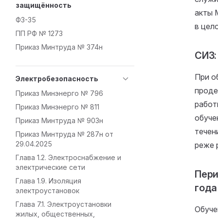
защищённость
акты 
ФЗ-35
в цел
ПП РФ № 1273
Приказ Минтруда № 374н
СИЗ:
При о
Электробезопасность
проде
Приказ Минэнерго № 796
работ
Приказ Минэнерго № 811
обуче
Приказ Минтруда № 903н
течен
Приказ Минтруда № 287н от
29.04.2025
реже р
Глава 1.2. Электроснабжение и
электрические сети
Пери
Глава 1.9. Изоляция
года
электроустановок
Глава 7.1. Электроустановки
Обуче
жилых, общественных,