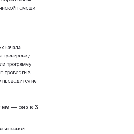
цинской помощи
 сначала
и тренировку
сли программу
о провести в
у проводится не
ам — раз в 3
повышенной