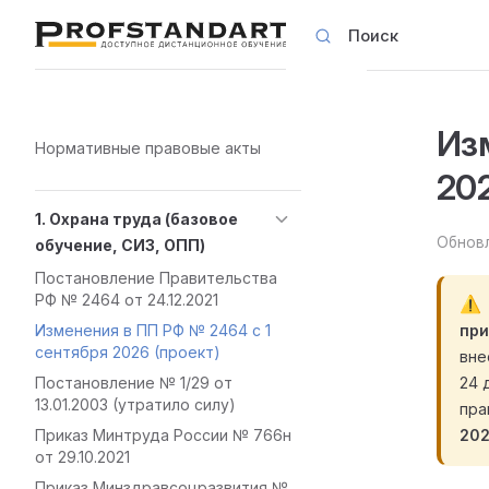
Поиск
Skip to content
Из
Sidebar Navigation
Нормативные правовые акты
20
1. Охрана труда (базовое
Обновл
обучение, СИЗ, ОПП)
Постановление Правительства
РФ № 2464 от 24.12.2021
пр
Изменения в ПП РФ № 2464 с 1
сентября 2026 (проект)
вне
24 
Постановление № 1/29 от
13.01.2003 (утратило силу)
пра
202
Приказ Минтруда России № 766н
от 29.10.2021
Приказ Минздравсоцразвития №