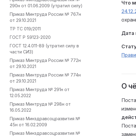
Что м
290н от 01.06.2009 (утратил силу)
24.12
Приказ Минтруда России № 767н
охран
от 29.10.2021
ТР ТС 019/2011
Дата 
ГОСТ Р 59123-2020
ГОСТ 12.4.011-89 (утратил силу в
Стату
части СИЗ)
Прави
Приказ Минтруда России № 772н
от 29.10.2021
Приказ Минтруда России № 774н
от 29.10.2021
О ч
Приказ Минтруда № 291н от
12.05.2022
Поста
Приказ Минтруда № 298н от
измен
16.05.2022
дейст
Приказ Минздравсоцразвития №
45н от 16.02.2009
Поста
Приказ Минздравсоцразвития №
замен