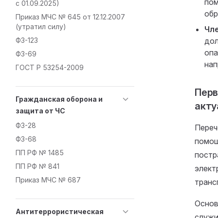
пом
с 01.09.2025)
обр
Приказ МЧС № 645 от 12.12.2007
(утратил силу)
Чле
дол
ФЗ-123
опа
ФЗ-69
нап
ГОСТ Р 53254-2009
Перв
Гражданская оборона и
акту
защита от ЧС
ФЗ-28
Переч
ФЗ-68
помощ
ПП РФ № 1485
постр
ПП РФ № 841
элект
Приказ МЧС № 687
транс
Основ
Антитеррористическая
служи