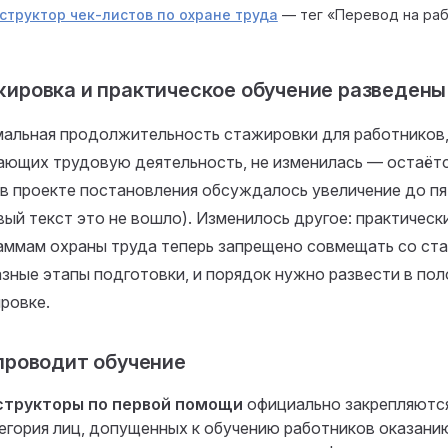
структор чек-листов по охране труда
— тег «Перевод на раб
ировка и практическое обучение разведены
альная продолжительность стажировки для работников,
ающих трудовую деятельность, не изменилась — остаётс
(в проекте постановления обсуждалось увеличение до пят
вый текст это не вошло). Изменилось другое: практическ
аммам охраны труда теперь запрещено совмещать со ст
азные этапы подготовки, и порядок нужно развести в по
ровке.
проводит обучение
структоры по первой помощи
официально закрепляются
егория лиц, допущенных к обучению работников оказани