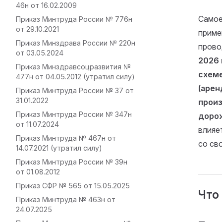
46н от 16.02.2009
Самое
Приказ Минтруда России № 776н
от 29.10.2021
приме
Приказ Минздрава России № 220н
прово
от 03.05.2024
2026 
Приказ Минздравсоцразвития №
схеме
477н от 04.05.2012 (утратил силу)
(арен
Приказ Минтруда России № 37 от
31.01.2022
произ
Приказ Минтруда России № 347н
доро
от 11.07.2024
влияе
Приказ Минтруда № 467н от
со св
14.07.2021 (утратил силу)
Приказ Минтруда России № 39н
от 01.08.2012
Приказ СФР № 565 от 15.05.2025
Что
Приказ Минтруда № 463н от
24.07.2025