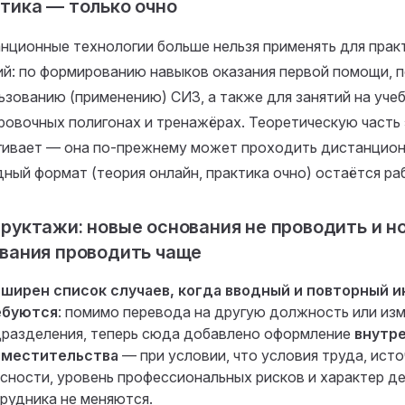
тика — только очно
нционные технологии больше нельзя применять для прак
ий: по формированию навыков оказания первой помощи, 
ьзованию (применению) СИЗ, а также для занятий на уче
ровочных полигонах и тренажёрах. Теоретическую часть 
гивает — она по-прежнему может проходить дистанцион
дный формат (теория онлайн, практика очно) остаётся ра
руктажи: новые основания не проводить и н
вания проводить чаще
ширен список случаев, когда вводный и повторный 
ебуются
: помимо перевода на другую должность или изм
разделения, теперь сюда добавлено оформление
внутр
вместительства
— при условии, что условия труда, ист
сности, уровень профессиональных рисков и характер д
рудника не меняются.