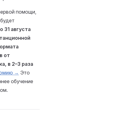
первой помощи,
 будет
о 31 августа
станционной
формата
в от
а, в 2–3 раза
номию →
Это
ннее обучение
ом.