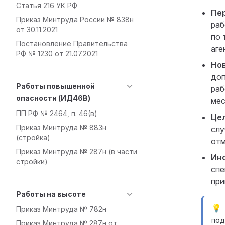
Статья 216 УК РФ
Пер
Приказ Минтруда России № 838н
раб
от 30.11.2021
по 
Постановление Правительства
аге
РФ № 1230 от 21.07.2021
Нов
доп
Работы повышенной
раб
опасности (ИД46В)
мес
ПП РФ № 2464, п. 46(в)
Це
Приказ Минтруда № 883н
слу
(стройка)
отм
Приказ Минтруда № 287н (в части
Ин
стройки)
спе
при
Работы на высоте
Приказ Минтруда № 782н
под
Приказ Минтруда № 287н от