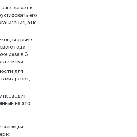
 направляет к
руктировать его
ганизация, а не
ков, впервые
рвого года
же раза в 3
остальных.
ности
для
таких работ,
е проводит
енный на это
рганизации
через