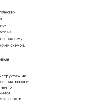
тических
по
бно-
это не
но, поэтому
бочей схемой.
овые
инструктаж не
енения названия
еннего
очники
еятельности