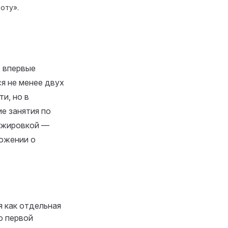
оту».
 впервые
я не менее двух
и, но в
ие занятия по
ажировкой —
ложении о
 как отдельная
ю первой