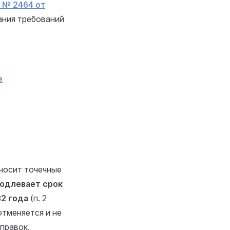
 № 2464 от
ания требований
е
вносит точечные
одлевает срок
2 года
(п. 2
отменяется и не
правок.