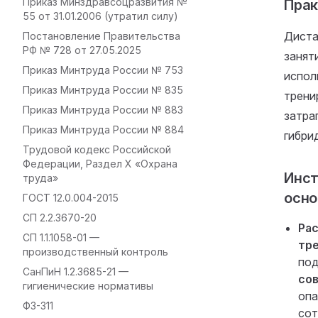
Приказ Минздравсоцразвития №
Прак
55 от 31.01.2006 (утратил силу)
Диста
Постановление Правительства
РФ № 728 от 27.05.2025
занят
Приказ Минтруда России № 753
испол
Приказ Минтруда России № 835
трени
Приказ Минтруда России № 883
затра
Приказ Минтруда России № 884
гибри
Трудовой кодекс Российской
Федерации, Раздел X «Охрана
Инст
труда»
осно
ГОСТ 12.0.004-2015
СП 2.2.3670-20
Рас
СП 1.1.1058-01 —
тр
производственный контроль
под
СанПиН 1.2.3685-21 —
со
гигиенические нормативы
опа
ФЗ-311
сот