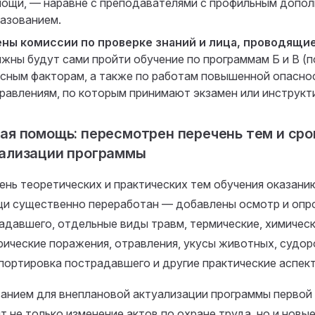
ощи, — наравне с преподавателями с профильным допо
азованием.
ны комиссии по проверке знаний и лица, проводящи
жны будут сами пройти обучение по программам Б и В (п
сным факторам, а также по работам повышенной опасно
равлениям, по которым принимают экзамен или инструкт
ая помощь: пересмотрен перечень тем и сро
ализации программы
ень теоретических и практических тем обучения оказани
и существенно переработан — добавлены осмотр и опр
адавшего, отдельные виды травм, термические, химическ
рические поражения, отравления, укусы животных, судо
портировка пострадавшего и другие практические аспект
анием для внеплановой актуализации программы первой
т не только изменение актов по охране труда, но и новы