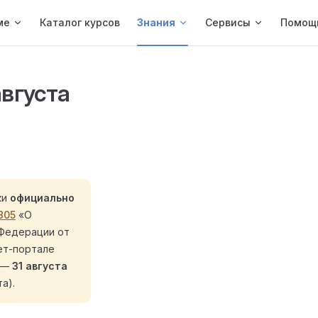
ме
Каталог курсов
Знания
Сервисы
Помощ
августа
ки
официально
805
«О
 Федерации от
ет-портале
у —
31 августа
а).