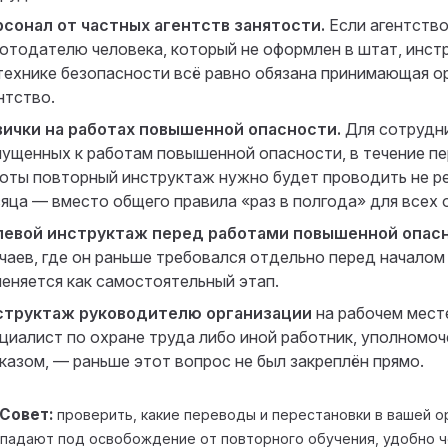
сонал от частных агентств занятости.
Если агентство
отодателю человека, который не оформлен в штат, инст
технике безопасности всё равно обязана принимающая ор
нтство.
ички на работах повышенной опасности.
Для сотрудни
ущенных к работам повышенной опасности, в течение пе
оты повторный инструктаж нужно будет проводить не ре
яца — вместо общего правила «раз в полгода» для всех 
левой инструктаж перед работами повышенной опас
чаев, где он раньше требовался отдельно перед началом 
еняется как самостоятельный этап.
структаж руководителю организации
на рабочем мест
циалист по охране труда либо иной работник, уполномоч
казом, — раньше этот вопрос не был закреплён прямо.
Совет
проверить, какие переводы и перестановки в вашей о
падают под освобождение от повторного обучения, удобно 