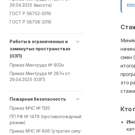
кон
29.04.2025 (высота)
ГОСТ Р 58752-2019
ГОСТ Р 58758-2019
Стаж
Миним
Работы в ограниченных и
начин
замкнутых пространствах
(ОЗП)
смен 
Приказ Минтруда № 902н
итого
Приказ Минтруда № 287н от
прогр
29.04.2025 (ОЗП)
это р
стажи
Пожарная безопасность
Кто 
Приказ МЧС № 1120
ПП РФ № 1479 (противопожарный
Ин
режим)
кат
Приказ МЧС № 806 (утратил силу