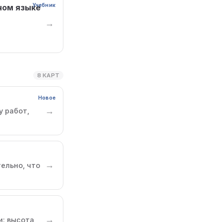
Учебник
дном языке
→
8 КАРТ
Новое
→
у работ,
→
ельно, что
→
: высота,