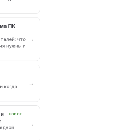
мма ПК
→
телей: что
ия нужны и
→
и когда
ти
НОВОЕ
и
→
редной