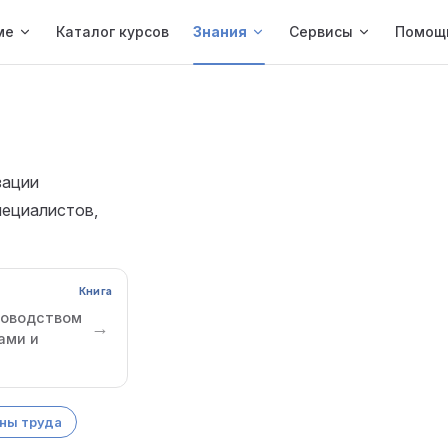
ме
Каталог курсов
Знания
Сервисы
Помощ
зации
пециалистов,
Книга
уководством
→
ами и
ны труда