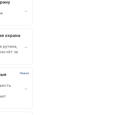
храну
→
ак
ая охрана
→
я рутина,
расчёт за
Новое
рые
шесть
→
ают