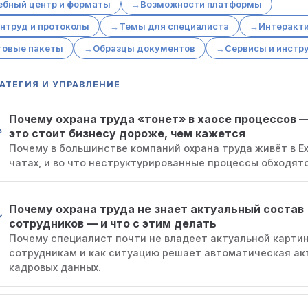
ебный центр и форматы
Возможности платформы
нтруд и протоколы
Темы для специалиста
Интеракт
товые пакеты
Образцы документов
Сервисы и инстр
АТЕГИЯ И УПРАВЛЕНИЕ
Почему охрана труда «тонет» в хаосе процессов 
это стоит бизнесу дороже, чем кажется
Почему в большинстве компаний охрана труда живёт в Ex
чатах, и во что неструктурированные процессы обходятс
Почему охрана труда не знает актуальный состав
сотрудников — и что с этим делать
Почему специалист почти не владеет актуальной карти
сотрудникам и как ситуацию решает автоматическая ак
кадровых данных.