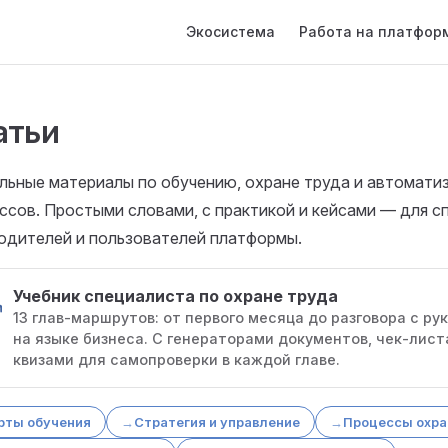
Main Navigation
Экосистема
Работа на платфор
атьи
льные материалы по обучению, охране труда и автомати
ссов. Простыми словами, с практикой и кейсами — для с
одителей и пользователей платформы.
Учебник специалиста по охране труда
13 глав-маршрутов: от первого месяца до разговора с р
на языке бизнеса. С генераторами документов, чек-лист
квизами для самопроверки в каждой главе.
рты обучения
Стратегия и управление
Процессы охра