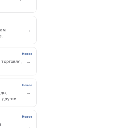
→
пам
е.
Новое
→
 торговля,
Новое
→
иды,
 другие.
Новое
е
→