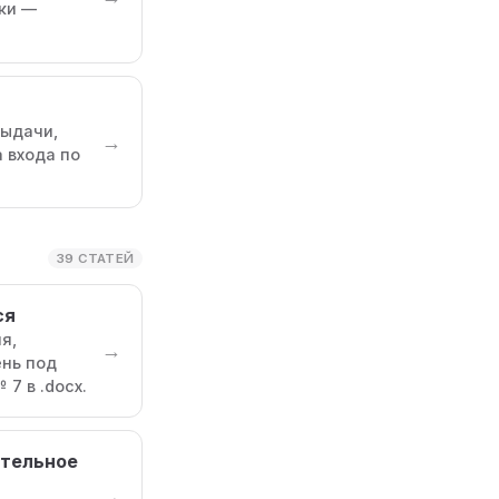
вки —
выдачи,
→
 входа по
39 СТАТЕЙ
ся
я,
→
ень под
7 в .docx.
ательное
→