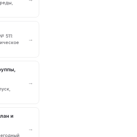
среды,
№ 511:
→
ническое
руппы,
→
пуск,
лан и
→
жегодный