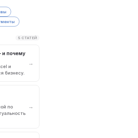
ивы
ументы
5 СТАТЕЙ
— и почему
→
cel и
я бизнесу.
→
ной по
туальность